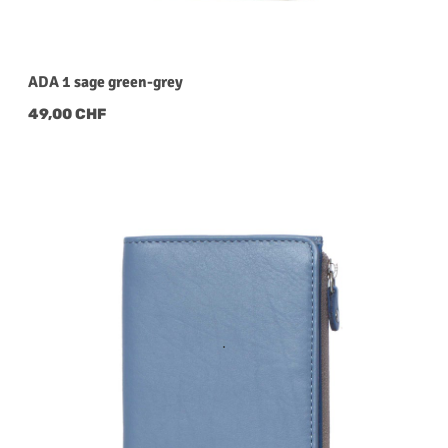
ADA 1 sage green-grey
Regulärer Preis:
49,00 CHF