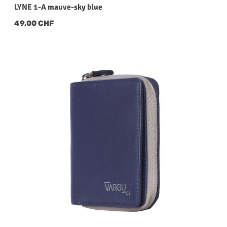
LYNE 1-A mauve-sky blue
Regulärer Preis:
49,00 CHF