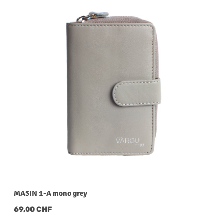
MASIN 1-A mono grey
Regulärer Preis:
69,00 CHF