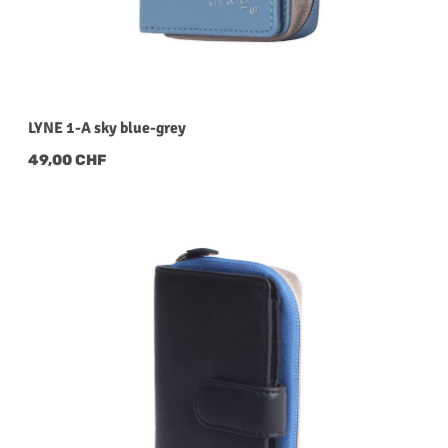
LYNE 1-A sky blue-grey
Regulärer Preis:
49,00 CHF