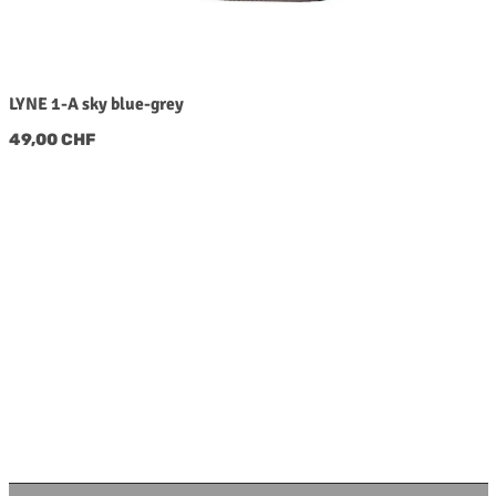
LYNE 1-A sky blue-grey
Regulärer Preis:
49,00 CHF