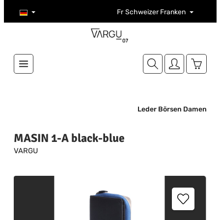
Zum Hauptinhalt springen
Fr
Schweizer Franken
Warenk
Leder Börsen Damen
MASIN 1-A black-blue
VARGU
Bildergalerie überspringen