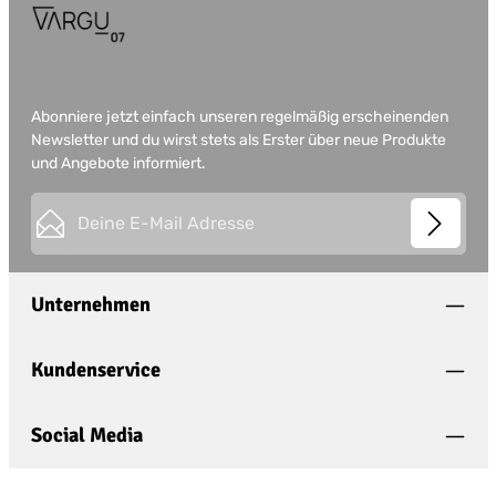
Abonniere jetzt einfach unseren regelmäßig erscheinenden
Newsletter und du wirst stets als Erster über neue Produkte
und Angebote informiert.
E-Mail-Adresse*
This site is protected by
Friendly Captcha
and its
Privacy
Datenschutz
Policy
and
Terms of Use
apply.
Die mit einem Stern (*) markierten Felder sind
Unternehmen
Ich habe die
Datenschutzbestimmungen
zur
Pflichtfelder.
Kenntnis genommen und die
AGB
gelesen und
bin mit ihnen einverstanden.
*
Kundenservice
Social Media