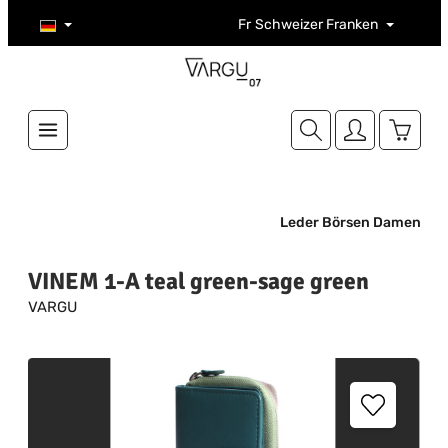
Zum Hauptinhalt springen
Fr
Schweizer Franken
Warenk
Leder Börsen Damen
VINEM 1-A teal green-sage green
VARGU
Bildergalerie überspringen