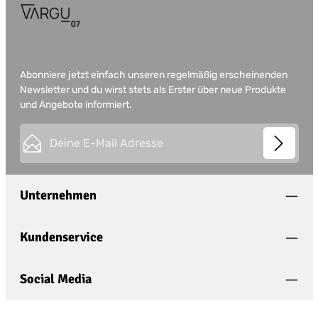
Abonniere jetzt einfach unseren regelmäßig erscheinenden
Newsletter und du wirst stets als Erster über neue Produkte
und Angebote informiert.
E-Mail-Adresse*
This site is protected by
Friendly Captcha
and its
Privacy
Datenschutz
Policy
and
Terms of Use
apply.
Die mit einem Stern (*) markierten Felder sind
Unternehmen
Ich habe die
Datenschutzbestimmungen
zur
Pflichtfelder.
Kenntnis genommen und die
AGB
gelesen und
bin mit ihnen einverstanden.
*
Kundenservice
Social Media