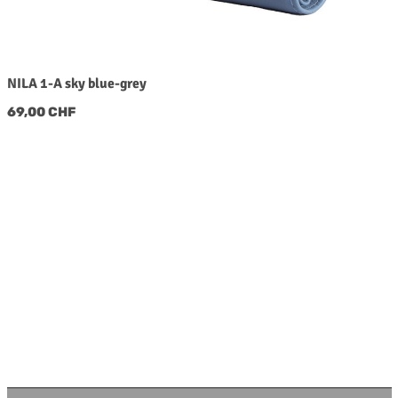
NILA 1-A sky blue-grey
Regulärer Preis:
69,00 CHF