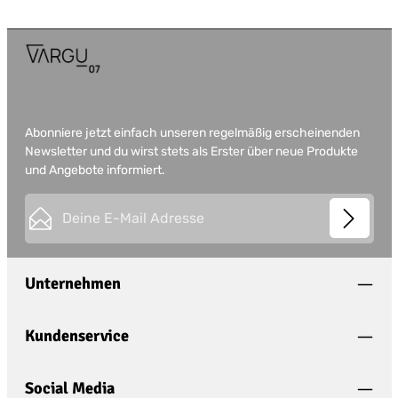
Abonniere jetzt einfach unseren regelmäßig erscheinenden
Newsletter und du wirst stets als Erster über neue Produkte
und Angebote informiert.
E-Mail-Adresse*
This site is protected by
Friendly Captcha
and its
Privacy
Datenschutz
Policy
and
Terms of Use
apply.
Die mit einem Stern (*) markierten Felder sind
Unternehmen
Ich habe die
Datenschutzbestimmungen
zur
Pflichtfelder.
Kenntnis genommen und die
AGB
gelesen und
bin mit ihnen einverstanden.
*
Kundenservice
Social Media