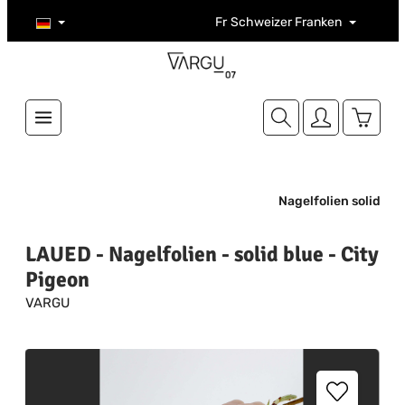
Zum Hauptinhalt springen
Fr
Schweizer Franken
Warenk
Nagelfolien solid
LAUED - Nagelfolien - solid blue - City
Pigeon
VARGU
Bildergalerie überspringen