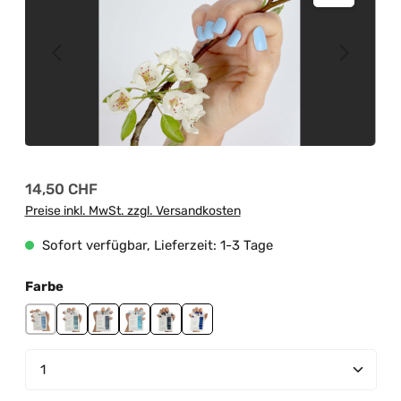
Regulärer Preis:
14,50 CHF
Preise inkl. MwSt. zzgl. Versandkosten
Sofort verfügbar, Lieferzeit: 1-3 Tage
auswählen
Farbe
City Pigeon
Ice Princess
Modern Sky
Mystic River
Night Blue
Poem In Ink
Produkt Anzahl: Gib den gewünschten Wert ein od