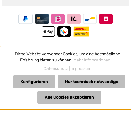
Diese Website verwendet Cookies, um eine bestmögliche
Vertrag widerrufen
Erfahrung bieten zu können.
Mehr Informationen ...
Alle Preise inkl. gesetzl. Mehrwertsteuer zzgl.
Versandkosten
Datenschutz
|
Impressum
und ggf. Nachnahmegebühren, wenn nicht anders
angegeben.
Konfigurieren
Nur technisch notwendige
Alle Cookies akzeptieren