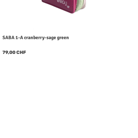
SABA 1-A cranberry-sage green
Regulärer Preis:
79,00 CHF