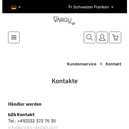
Zum Hauptinhalt springen
Fr
Schweizer Franken
Warenk
Kundenservice
Kontakt
Kontakte
Händler werden
b2b Kontakt
Tel.: +41(0)32 372 75 35
info@prodis-design.com