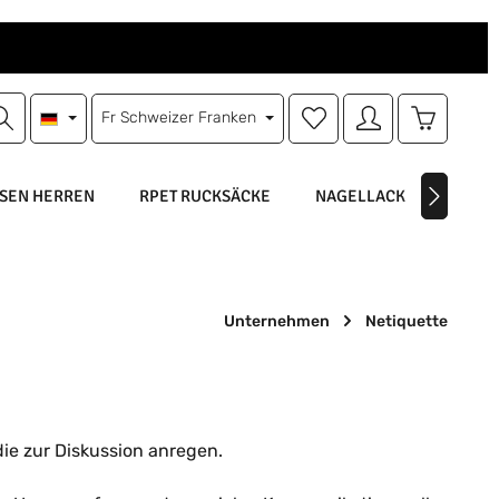
Du hast 0 Produkte auf d
Warenkorb
Fr
Schweizer Franken
SEN HERREN
RPET RUCKSÄCKE
NAGELLACK
NAGEL
Unternehmen
Netiquette
die zur Diskussion anregen.