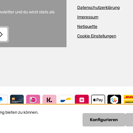
Datenschutzerklärung
letter und du wirst stets als
Impressum
Netiquette
Cookie Einstellungen
and
Terms of Use
apply.
lder.
nis
n
ng bieten zu können.
Konfigurieren
Vertrag widerrufen