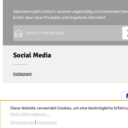
Abonniere jetzt einfach unseren regelmäßig erscheinenden News
Erster über neue Produkte und Angebote informiert.
E-Mail-Adresse*
This site is protected by
Friendly Captcha
and its
Privacy Policy
Datenschutz
Die mit einem Stern (*) markierten Felder sind Pflichtfe
Social Media
Ich habe die
Datenschutzbestimmungen
zur Kennt
genommen und die
AGB
gelesen und bin mit ihne
einverstanden.
*
Instagram
Diese Website verwendet Cookies, um eine bestmögliche Erfahru
Mehr Informationen ...
Datenschutz
|
Impressum