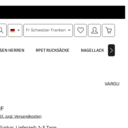
Du hast 0 Produkte auf d
Warenkorb
Fr
Schweizer Franken
SEN HERREN
RPET RUCKSÄCKE
NAGELLACK
NAGEL
VARGU
is:
HF
St. zzgl. Versandkosten
ügbar, Lieferzeit: 1-3 Tage