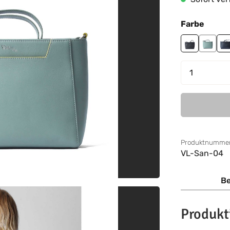
auswä
Farbe
black
mint
n
Produkt 
Produktnummer
VL-San-04
Be
Produkt