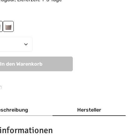
hlen
avy
taupe
Anzahl: Gib den gewünschten Wert ein od
In den Warenkorb
:
schreibung
Hersteller
informationen