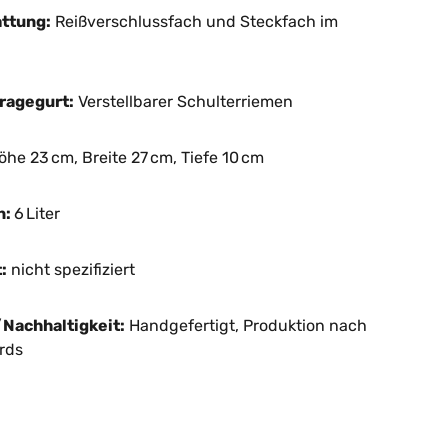
ttung:
Reißverschlussfach und Steckfach im
ragegurt:
Verstellbarer Schulterriemen
he 23 cm, Breite 27 cm, Tiefe 10 cm
n:
6 Liter
:
nicht spezifiziert
Nachhaltigkeit:
Handgefertigt, Produktion nach
rds