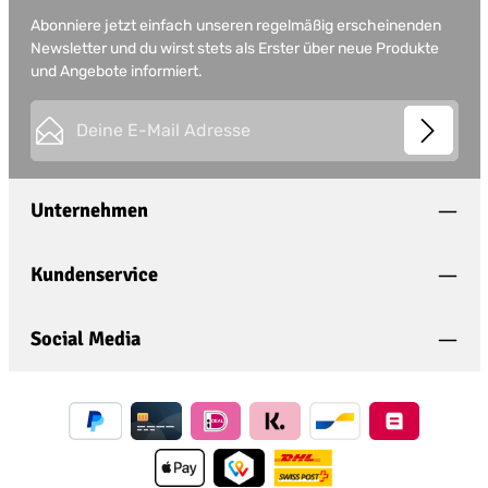
Abonniere jetzt einfach unseren regelmäßig erscheinenden
Newsletter und du wirst stets als Erster über neue Produkte
und Angebote informiert.
E-Mail-Adresse*
This site is protected by
Friendly Captcha
and its
Privacy
Datenschutz
Policy
and
Terms of Use
apply.
Die mit einem Stern (*) markierten Felder sind
Unternehmen
Ich habe die
Datenschutzbestimmungen
zur
Pflichtfelder.
Kenntnis genommen und die
AGB
gelesen und
bin mit ihnen einverstanden.
*
Kundenservice
Social Media