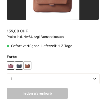
Regulärer Preis:
139,00 CHF
Preise inkl. MwSt. zzgl. Versandkosten
Sofort verfügbar, Lieferzeit: 1-3 Tage
auswählen
Farbe
mauve
navy
tan
Produkt Anzahl: Gib den gewünschten Wert ein od
In den Warenkorb