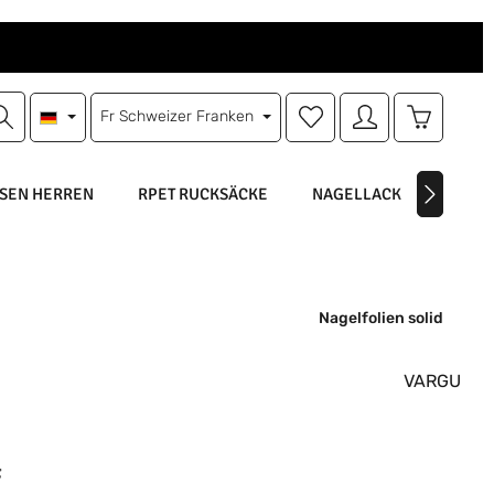
Du hast 0 Produkte auf d
Warenkorb
Fr
Schweizer Franken
SEN HERREN
RPET RUCKSÄCKE
NAGELLACK
NAGEL
Nagelfolien solid
VARGU
is:
F