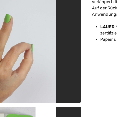
verlängert di
Auf der Rück
Anwendungsa
LAUED
N
zertifizi
Papier u