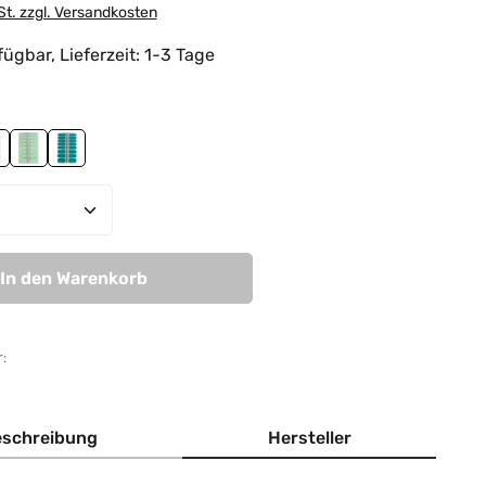
St. zzgl. Versandkosten
ügbar, Lieferzeit: 1-3 Tage
hlen
Field
ady In Green
Mint Unicorn
Sticky Cactus
Anzahl: Gib den gewünschten Wert ein od
In den Warenkorb
:
schreibung
Hersteller