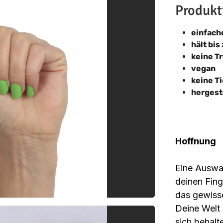
Produkt
einfac
hält bis
keine T
vegan
keine T
hergest
Hoffnung
Eine Auswa
deinen Fing
das gewiss
Deine Welt 
sich behalt