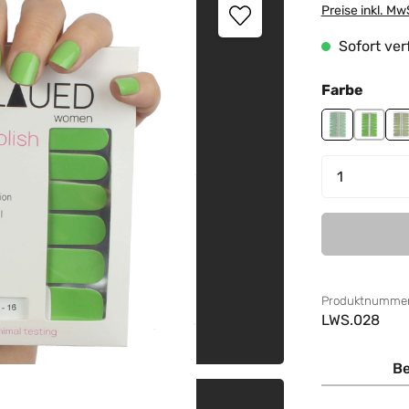
Preise inkl. Mw
Sofort verf
auswä
Farbe
Girl Power
Green 
L
Produkt 
Produktnummer
LWS.028
Be