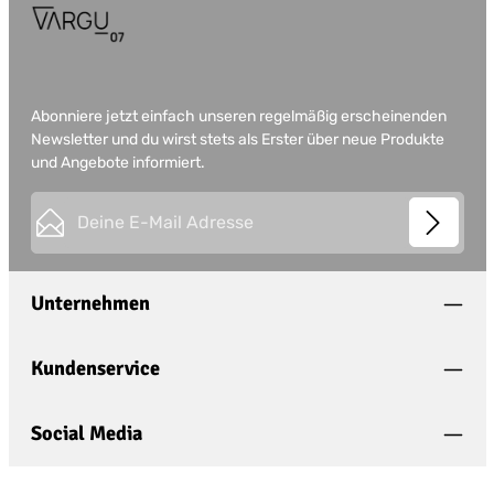
Abonniere jetzt einfach unseren regelmäßig erscheinenden
Newsletter und du wirst stets als Erster über neue Produkte
und Angebote informiert.
E-Mail-Adresse*
This site is protected by
Friendly Captcha
and its
Privacy
Datenschutz
Policy
and
Terms of Use
apply.
Die mit einem Stern (*) markierten Felder sind
Unternehmen
Ich habe die
Datenschutzbestimmungen
zur
Pflichtfelder.
Kenntnis genommen und die
AGB
gelesen und
bin mit ihnen einverstanden.
*
Kundenservice
Social Media