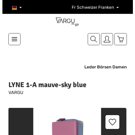
Zum Hauptinhalt springen
Fr
Schweizer Franken
Warenk
Leder Börsen Damen
LYNE 1-A mauve-sky blue
VARGU
Bildergalerie überspringen