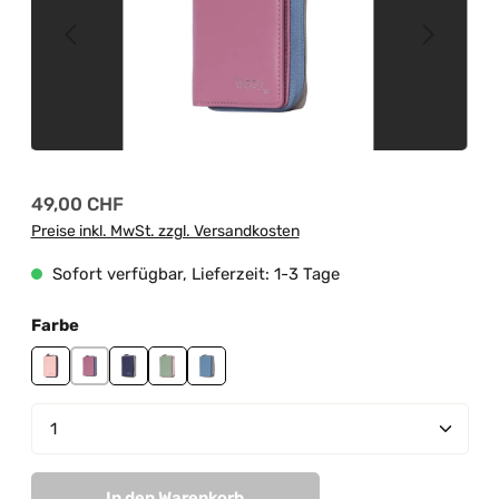
Regulärer Preis:
49,00 CHF
Preise inkl. MwSt. zzgl. Versandkosten
Sofort verfügbar, Lieferzeit: 1-3 Tage
auswählen
Farbe
light pink - purple
mauve - sky blue
purple - grey
sage green -light pink
sky blue - grey
Produkt Anzahl: Gib den gewünschten Wert ein od
In den Warenkorb