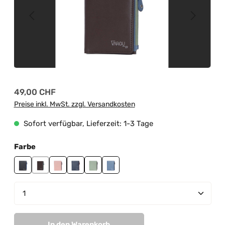
Regulärer Preis:
49,00 CHF
Preise inkl. MwSt. zzgl. Versandkosten
Sofort verfügbar, Lieferzeit: 1-3 Tage
auswählen
Farbe
black-grey
brown-sky blue
light pink-mauve
navy-cranberry
sage green-grey
sky blue-blue
Produkt Anzahl: Gib den gewünschten Wert ein od
In den Warenkorb