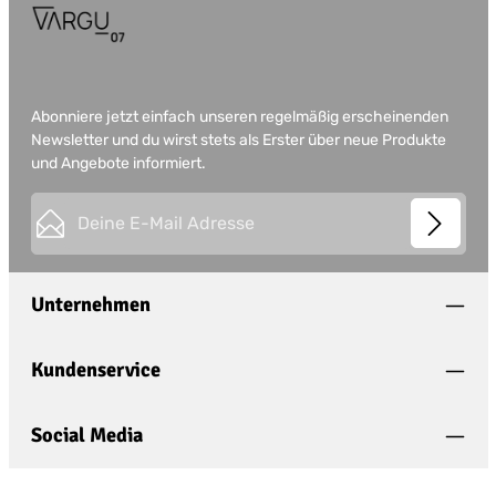
Abonniere jetzt einfach unseren regelmäßig erscheinenden
Newsletter und du wirst stets als Erster über neue Produkte
und Angebote informiert.
E-Mail-Adresse*
This site is protected by
Friendly Captcha
and its
Privacy
Datenschutz
Policy
and
Terms of Use
apply.
Die mit einem Stern (*) markierten Felder sind
Unternehmen
Ich habe die
Datenschutzbestimmungen
zur
Pflichtfelder.
Kenntnis genommen und die
AGB
gelesen und
bin mit ihnen einverstanden.
*
Kundenservice
Social Media