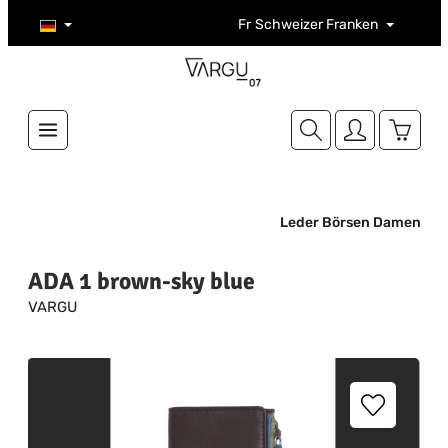
Zum Hauptinhalt springen
Fr
Schweizer Franken
Warenk
Leder Börsen Damen
ADA 1 brown-sky blue
VARGU
Bildergalerie überspringen