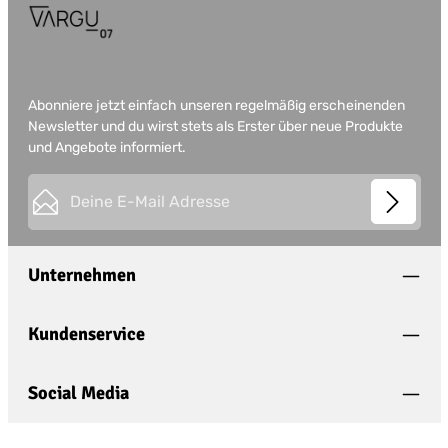
Abonniere jetzt einfach unseren regelmäßig erscheinenden
Newsletter und du wirst stets als Erster über neue Produkte
und Angebote informiert.
E-Mail-Adresse*
This site is protected by
Friendly Captcha
and its
Privacy
Datenschutz
Policy
and
Terms of Use
apply.
Die mit einem Stern (*) markierten Felder sind
Unternehmen
Ich habe die
Datenschutzbestimmungen
zur
Pflichtfelder.
Kenntnis genommen und die
AGB
gelesen und
bin mit ihnen einverstanden.
*
Kundenservice
Social Media