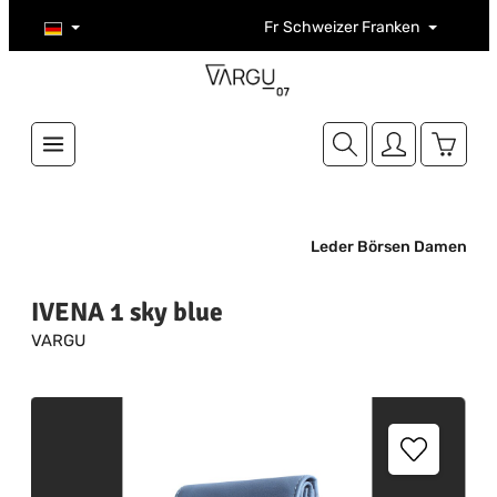
Zum Hauptinhalt springen
Fr
Schweizer Franken
Warenk
Leder Börsen Damen
IVENA 1 sky blue
VARGU
Bildergalerie überspringen