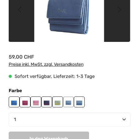
Regulärer Preis:
59,00 CHF
Preise inkl. MwSt. zzgl. Versandkosten
Sofort verfügbar, Lieferzeit: 1-3 Tage
auswählen
Farbe
blue
cranberry
mauve-light pink
purple-cranberry
sage green-lime green
sky blue
sky blue-blue
Produkt Anzahl: Gib den gewünschten Wert ein od
In den Warenkorb