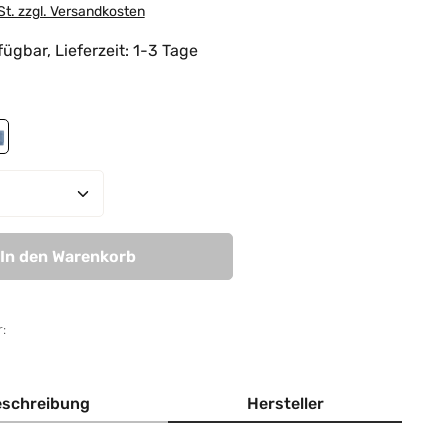
St. zzgl. Versandkosten
ügbar, Lieferzeit: 1-3 Tage
hlen
ky blue
Anzahl: Gib den gewünschten Wert ein od
In den Warenkorb
:
schreibung
Hersteller