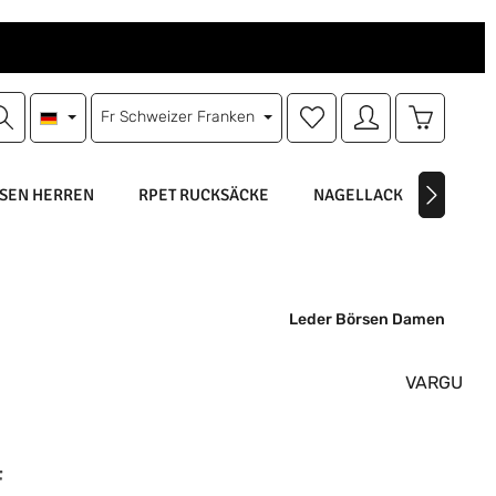
Du hast 0 Produkte auf d
Warenkorb
Fr
Schweizer Franken
SEN HERREN
RPET RUCKSÄCKE
NAGELLACK
NAGEL
Leder Börsen Damen
VARGU
is:
F