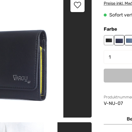
Preise inkl. Mw
Sofort verf
auswä
Farbe
black
purple
s
Produkt 
Produktnummer
V-NU-07
Be