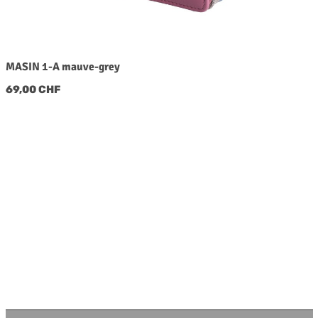
MASIN 1-A mauve-grey
Regulärer Preis:
69,00 CHF