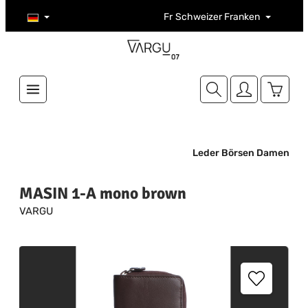
Zum Hauptinhalt springen
Fr
Schweizer Franken
Warenk
Leder Börsen Damen
MASIN 1-A mono brown
VARGU
Bildergalerie überspringen