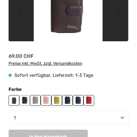
Regulärer Preis:
69,00 CHF
Preise inkl. MwSt. zzgl. Versandkosten
Sofort verfügbar, Lieferzeit: 1-3 Tage
auswählen
Farbe
black
brown
grey
light pink
lime green
navy
purple
red
Produkt Anzahl: Gib den gewünschten Wert ein od
In den Warenkorb