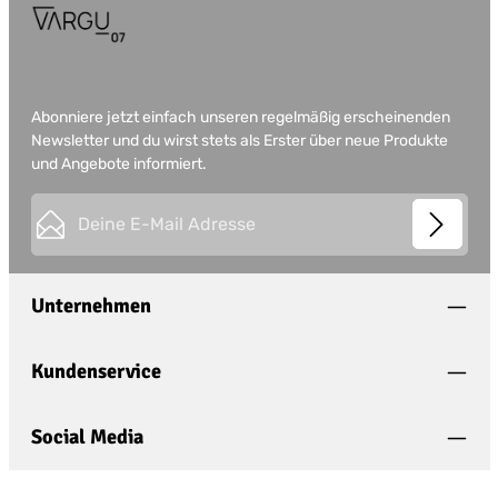
Abonniere jetzt einfach unseren regelmäßig erscheinenden
Newsletter und du wirst stets als Erster über neue Produkte
und Angebote informiert.
E-Mail-Adresse*
This site is protected by
Friendly Captcha
and its
Privacy
Datenschutz
Policy
and
Terms of Use
apply.
Die mit einem Stern (*) markierten Felder sind
Unternehmen
Ich habe die
Datenschutzbestimmungen
zur
Pflichtfelder.
Kenntnis genommen und die
AGB
gelesen und
bin mit ihnen einverstanden.
*
Kundenservice
Social Media