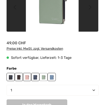
Regulärer Preis:
49,00 CHF
Preise inkl. MwSt. zzgl. Versandkosten
Sofort verfügbar, Lieferzeit: 1-3 Tage
auswählen
Farbe
black-grey
brown-sky blue
light pink-mauve
navy-cranberry
sage green-grey
sky blue-blue
Produkt Anzahl: Gib den gewünschten Wert ein od
In den Warenkorb