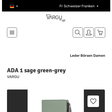
Zum Hauptinhalt springen
Fr
Schweizer Franken
Warenk
Leder Börsen Damen
ADA 1 sage green-grey
VARGU
Bildergalerie überspringen