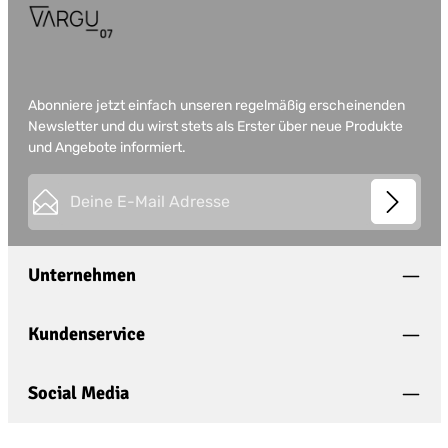
Abonniere jetzt einfach unseren regelmäßig erscheinenden
Newsletter und du wirst stets als Erster über neue Produkte
und Angebote informiert.
E-Mail-Adresse*
This site is protected by
Friendly Captcha
and its
Privacy
Datenschutz
Policy
and
Terms of Use
apply.
Die mit einem Stern (*) markierten Felder sind
Unternehmen
Ich habe die
Datenschutzbestimmungen
zur
Pflichtfelder.
Kenntnis genommen und die
AGB
gelesen und
bin mit ihnen einverstanden.
*
Kundenservice
Social Media