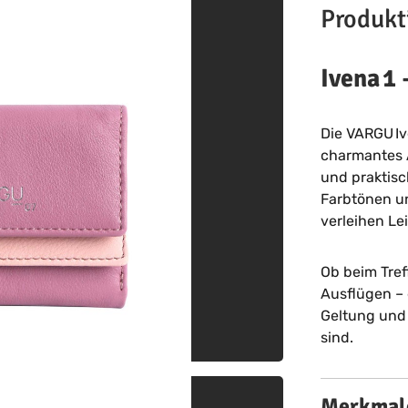
Produkt
Ivena 1 
Die VARGU Ive
charmantes A
und praktisc
Farbtönen un
verleihen Lei
Ob beim Tref
Ausflügen – d
Geltung und s
sind.
Merkmale