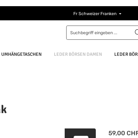
Fr
Schweizer Franken
R UMHÄNGETASCHEN
LEDER BÖRSEN DAMEN
LEDER BÖR
nk
Regulärer Pre
59,00 CH