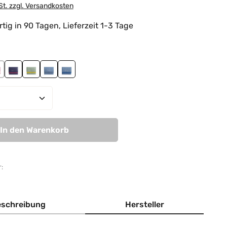
St. zzgl. Versandkosten
tig in 90 Tagen, Lieferzeit 1-3 Tage
hlen
rry
auve-light pink
purple-cranberry
sage green-lime green
sky blue
sky blue-blue
Anzahl: Gib den gewünschten Wert ein od
In den Warenkorb
:
schreibung
Hersteller