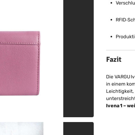
Verschl
RFID‑Sch
Produkt
Fazit
Die VARGU Ive
in einem kom
Leichtigkeit,
unterstreich
Ivena 1 – we