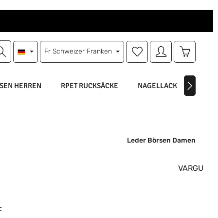
Du hast 0 Produkte auf d
Warenkorb
Fr
Schweizer Franken
SEN HERREN
RPET RUCKSÄCKE
NAGELLACK
NAGEL
Leder Börsen Damen
VARGU
is:
F