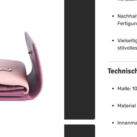
Nachhalt
Fertigu
Vielseiti
stilvoll
Technisc
Maße: 10 
Material
Innenmat