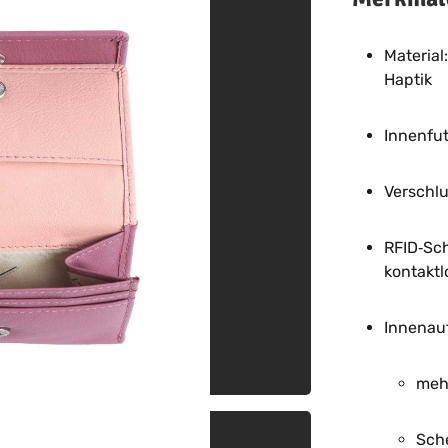
Material
Haptik
Innenfu
Verschlu
RFID‑Sch
kontaktl
Innenauf
meh
Sch