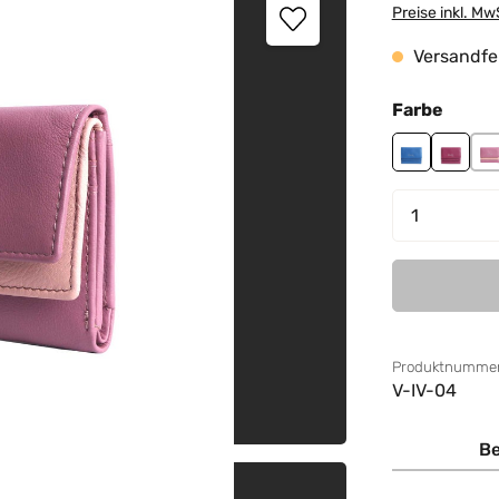
Preise inkl. Mw
Versandfer
auswä
Farbe
blue
cranbe
m
Produkt 
Produktnummer
V-IV-04
Be