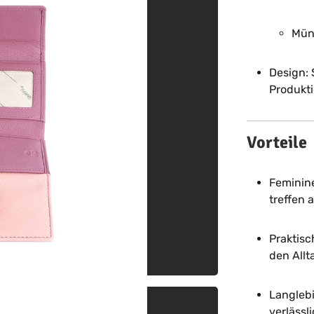
Mün
Design: 
Produkt
Vorteile
Feminine
treffen 
Praktisc
den Allt
Langlebi
verlässl