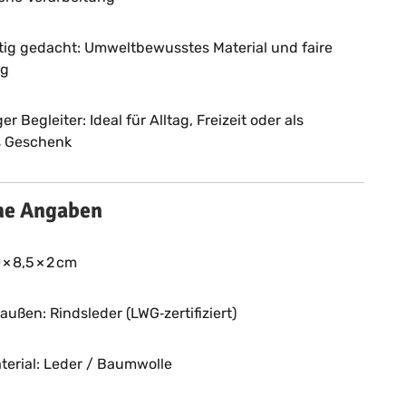
ig gedacht: Umweltbewusstes Material und faire
ng
ger Begleiter: Ideal für Alltag, Freizeit oder als
es Geschenk
he Angaben
× 8,5 × 2 cm
 außen: Rindsleder (LWG‑zertifiziert)
erial: Leder / Baumwolle