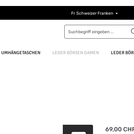
Fr
Schweizer Franken
R UMHÄNGETASCHEN
LEDER BÖRSEN DAMEN
LEDER BÖR
Regulärer Pre
69,00 CH