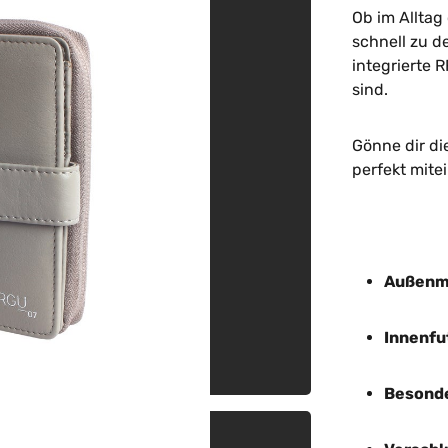
Ob im Alltag
schnell zu d
integrierte 
sind.
Gönne dir di
perfekt mite
Außenma
Innenfu
Besonde