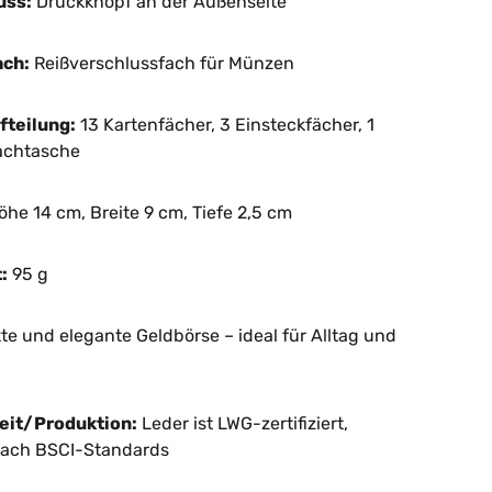
uss:
Druckknopf an der Außenseite
ch:
Reißverschlussfach für Münzen
fteilung:
13 Kartenfächer, 3 Einsteckfächer, 1
achtasche
he 14 cm, Breite 9 cm, Tiefe 2,5 cm
:
95 g
 und elegante Geldbörse – ideal für Alltag und
eit/Produktion:
Leder ist LWG-zertifiziert,
nach BSCI-Standards