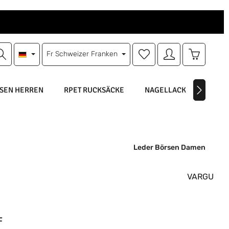
Du hast 0 Produkte auf d
Warenkorb
Fr
Schweizer Franken
SEN HERREN
RPET RUCKSÄCKE
NAGELLACK
NAGEL
Leder Börsen Damen
VARGU
is:
F