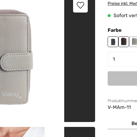
Preise inkl. Mw
Sofort verf
auswä
Farbe
black
brown
g
Produkt 
Produktnummer
V-MAm-11
Be