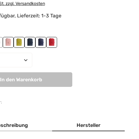
St. zzgl. Versandkosten
ügbar, Lieferzeit: 1-3 Tage
hlen
rey
light pink
lime green
navy
purple
red
Anzahl: Gib den gewünschten Wert ein od
In den Warenkorb
:
schreibung
Hersteller