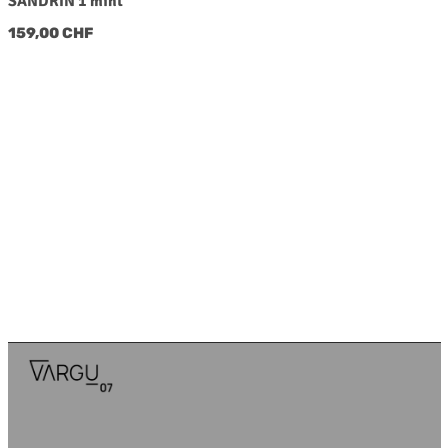
SANDRIN 1 mint
Regulärer Preis:
159,00 CHF