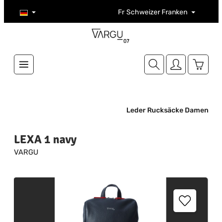
Zum Hauptinhalt springen
Fr
Schweizer Franken
Warenk
Leder Rucksäcke Damen
LEXA 1 navy
VARGU
Bildergalerie überspringen