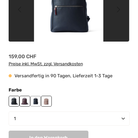
Regulärer Preis:
159,00 CHF
Preise inkl. MwSt. zzgl. Versandkosten
Versandfertig in 90 Tagen, Lieferzeit 1-3 Tage
auswählen
Farbe
black
burgundy
navy
peach pastel
Produkt Anzahl: Gib den gewünschten Wert ein od
In den Warenkorb