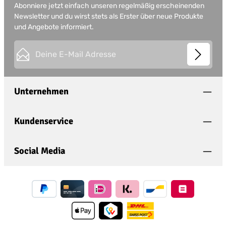
Abonniere jetzt einfach unseren regelmäßig erscheinenden
Newsletter und du wirst stets als Erster über neue Produkte
und Angebote informiert.
E-Mail-Adresse*
This site is protected by
Friendly Captcha
and its
Privacy
Datenschutz
Policy
and
Terms of Use
apply.
Die mit einem Stern (*) markierten Felder sind
Unternehmen
Ich habe die
Datenschutzbestimmungen
zur
Pflichtfelder.
Kenntnis genommen und die
AGB
gelesen und
bin mit ihnen einverstanden.
*
Kundenservice
Social Media