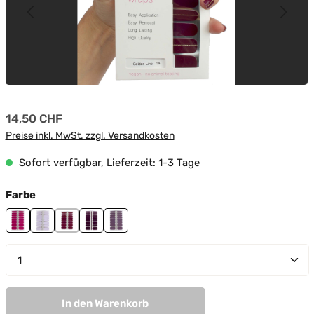
Regulärer Preis:
14,50 CHF
Preise inkl. MwSt. zzgl. Versandkosten
Sofort verfügbar, Lieferzeit: 1-3 Tage
auswählen
Farbe
Attention
Day Dreamer
Golden Line
Lila Night
Secrets In Lila
Produkt Anzahl: Gib den gewünschten Wert ein oder
In den Warenkorb