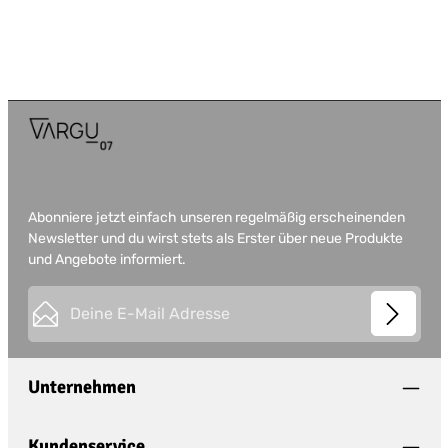
Abonniere jetzt einfach unseren regelmäßig erscheinenden
Newsletter und du wirst stets als Erster über neue Produkte
und Angebote informiert.
E-Mail-Adresse*
This site is protected by
Friendly Captcha
and its
Privacy
Datenschutz
Policy
and
Terms of Use
apply.
Die mit einem Stern (*) markierten Felder sind
Unternehmen
Ich habe die
Datenschutzbestimmungen
zur
Pflichtfelder.
Kenntnis genommen und die
AGB
gelesen und
bin mit ihnen einverstanden.
*
Kundenservice