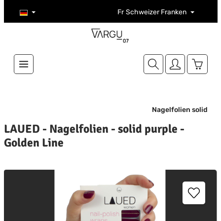
Zum Hauptinhalt springen
Fr
Schweizer Franken
Warenk
Nagelfolien solid
LAUED - Nagelfolien - solid purple -
Golden Line
ildergalerie überspringen