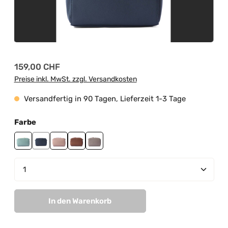
Regulärer Preis:
159,00 CHF
Preise inkl. MwSt. zzgl. Versandkosten
Versandfertig in 90 Tagen, Lieferzeit 1-3 Tage
auswählen
Farbe
mint
navy
peach pastel
tan
taupe
Produkt Anzahl: Gib den gewünschten Wert ein od
In den Warenkorb