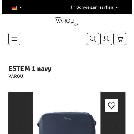
Zum Hauptinhalt springen
Fr
Schweizer Franken
Warenk
ESTEM 1 navy
VARGU
Bildergalerie überspringen