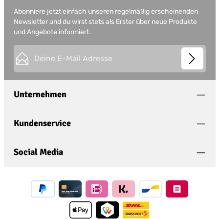
Abonniere jetzt einfach unseren regelmäßig erscheinenden
Newsletter und du wirst stets als Erster über neue Produkte
und Angebote informiert.
E-Mail-Adresse*
This site is protected by
Friendly Captcha
and its
Privacy
Datenschutz
Policy
and
Terms of Use
apply.
Die mit einem Stern (*) markierten Felder sind
Unternehmen
Ich habe die
Datenschutzbestimmungen
zur
Pflichtfelder.
Kenntnis genommen und die
AGB
gelesen und
bin mit ihnen einverstanden.
*
Kundenservice
Social Media