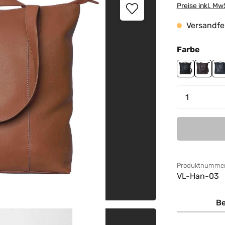
Preise inkl. Mw
Versandfer
auswä
Farbe
black
burgu
n
Produkt 
Produktnummer
VL-Han-03
Be