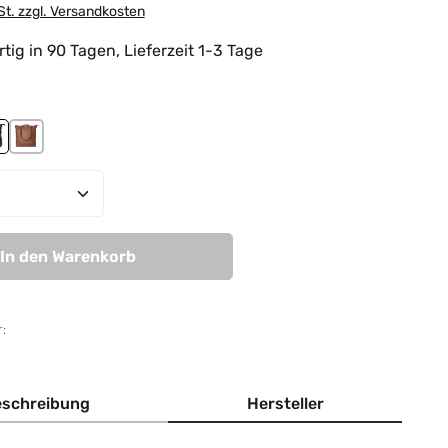
St. zzgl. Versandkosten
tig in 90 Tagen, Lieferzeit 1-3 Tage
hlen
ndy
avy
tan
Anzahl: Gib den gewünschten Wert ein od
In den Warenkorb
:
schreibung
Hersteller