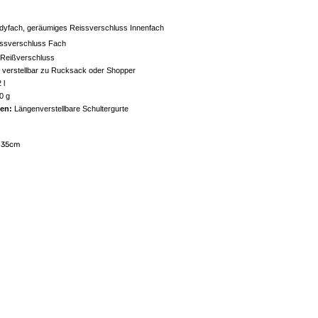
dyfach, geräumiges Reissverschluss Innenfach
ssverschluss Fach
Reißverschluss
t verstellbar zu Rucksack oder Shopper
 l
0 g
en:
Längenverstellbare Schultergurte
X 35cm