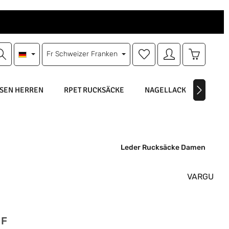
Du hast 0 Produkte auf d
Warenkorb
Fr
Schweizer Franken
SEN HERREN
RPET RUCKSÄCKE
NAGELLACK
NAGEL
Leder Rucksäcke Damen
VARGU
is:
HF