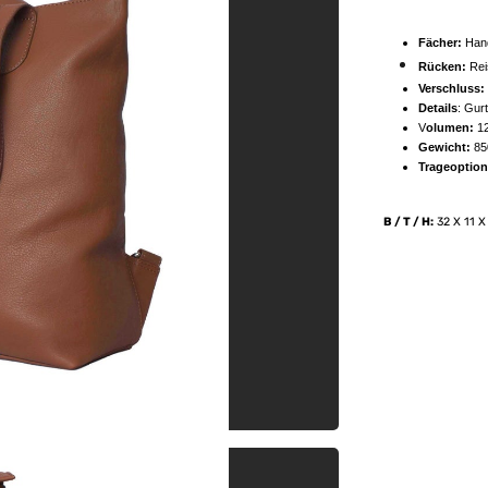
Fächer:
Han
Rücken:
Rei
Verschluss:
Details
: Gur
V
olumen:
12
Gewicht:
85
Trageoption
B / T / H:
32 X 11 