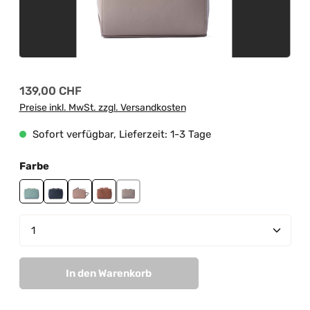
Regulärer Preis:
139,00 CHF
Preise inkl. MwSt. zzgl. Versandkosten
Sofort verfügbar, Lieferzeit: 1-3 Tage
auswählen
Farbe
mint
navy
peach pastel
tan
taupe
Produkt Anzahl: Gib den gewünschten Wert ein od
In den Warenkorb