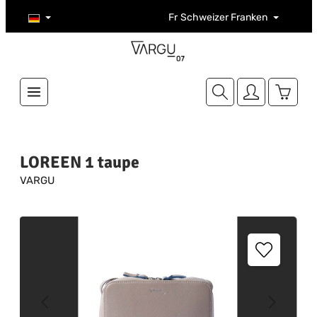
Zum Hauptinhalt springen
Fr
Schweizer Franken
Warenk
LOREEN 1 taupe
VARGU
Bildergalerie überspringen