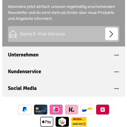
Abonniere jetzt einfach unseren regelmäßig erscheinenden
Newsletter und du wirst stets als Erster über neue Produkte
und Angebote informiert.
E-Mail-Adresse*
This site is protected by
Friendly Captcha
and its
Privacy
Datenschutz
Policy
and
Terms of Use
apply.
Die mit einem Stern (*) markierten Felder sind
Unternehmen
Ich habe die
Datenschutzbestimmungen
zur
Pflichtfelder.
Kenntnis genommen und die
AGB
gelesen und
bin mit ihnen einverstanden.
*
Kundenservice
Social Media