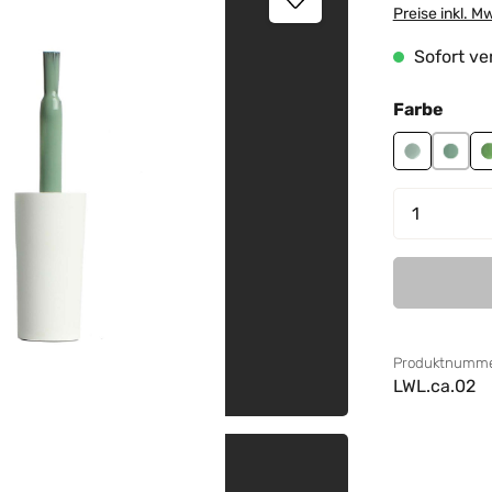
Preise inkl. M
Sofort ver
ausw
Farbe
Cactus 01
Cactu
Produkt
Produktnumme
LWL.ca.02