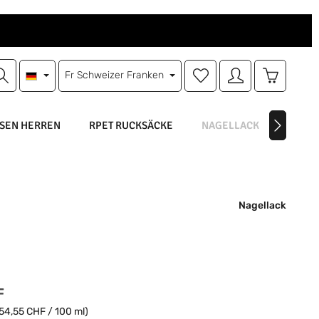
Du hast 0 Produkte auf d
Warenkorb
Fr
Schweizer Franken
SEN HERREN
RPET RUCKSÄCKE
NAGELLACK
NAGEL
Nagellack
eis:
F
54,55 CHF / 100 ml)