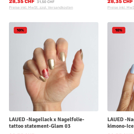
28,35 CHF
28,35 CHF
Verkaufspreis:
Verkaufspreis
Regulärer Preis:
31,50 CHF
Preise inkl. MwSt. zzgl. Versandkosten
Preise inkl. Mw
10
%
10
%
LAUED -Nagellack x Nagelfolie-
LAUED -Nag
tattoo statement-Glam 03
kimono-Ice