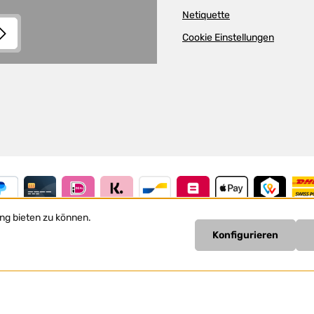
Netiquette
Cookie Einstellungen
and
Terms of Use
apply.
lder.
nis
n
ng bieten zu können.
Konfigurieren
Vertrag widerrufen
Alle Preise inkl. gesetzl. Mehrwertsteuer zzgl.
Versandkosten