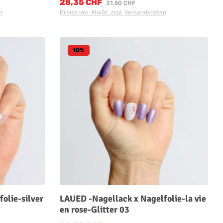
28,35 CHF
Verkaufspreis:
Regulärer Preis:
31,50 CHF
n
Preise inkl. MwSt. zzgl. Versandkosten
10
%
olie-silver
LAUED -Nagellack x Nagelfolie-la vie
en rose-Glitter 03