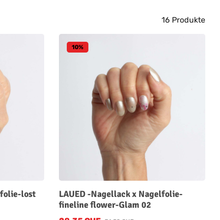
16 Produkte
10
%
olie-lost
LAUED -Nagellack x Nagelfolie-
fineline flower-Glam 02