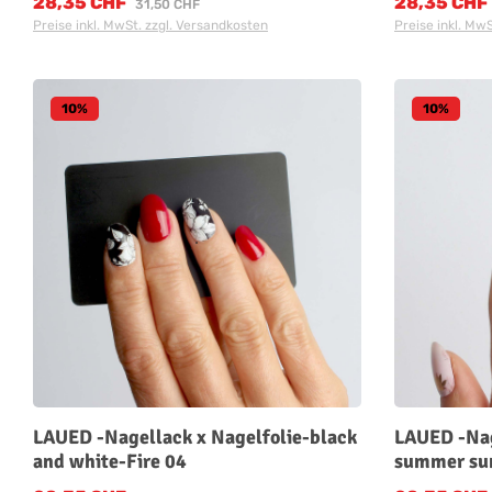
28,35 CHF
28,35 CHF
Verkaufspreis:
Verkaufspreis
Regulärer Preis:
31,50 CHF
Preise inkl. MwSt. zzgl. Versandkosten
Preise inkl. Mw
10
%
10
%
LAUED -Nagellack x Nagelfolie-black
LAUED -Nag
and white-Fire 04
summer sun