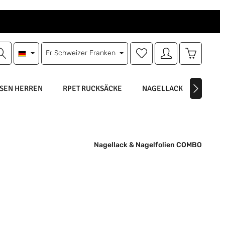
Du hast 0 Produkte auf d
Warenkorb
Fr
Schweizer Franken
SEN HERREN
RPET RUCKSÄCKE
NAGELLACK
NAGEL
Nagellack & Nagelfolien COMBO