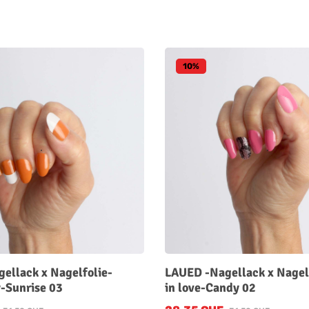
10
%
ellack x Nagelfolie-
LAUED -Nagellack x Nagelf
y-Sunrise 03
in love-Candy 02