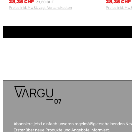
28,35 CHF
28,35 CHF
Verkaufspreis:
Verkaufspreis
Regulärer Preis:
31,50 CHF
Preise inkl. MwSt. zzgl. Versandkosten
Preise inkl. Mw
Abonniere jetzt einfach unseren regelmäßig erscheinenden News
Erster über neue Produkte und Angebote informiert.