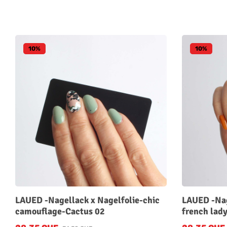
10
%
10
%
LAUED -Nagellack x Nagelfolie-chic
LAUED -Nag
camouflage-Cactus 02
french lad