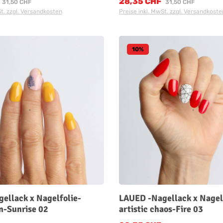
28,35 CHF
:
Verkaufspreis:
Regulärer Preis:
Regulärer Preis:
31,50 CHF
31,50 CHF
St. zzgl. Versandkosten
Preise inkl. MwSt. zzgl. Versandkoste
10
%
ellack x Nagelfolie-
LAUED -Nagellack x Nagel
-Sunrise 02
artistic chaos-Fire 03