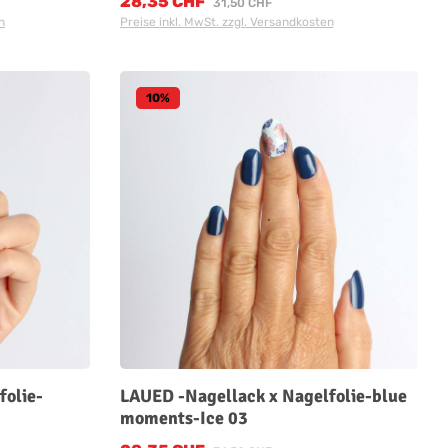
28,35 CHF
Verkaufspreis:
Regulärer Preis:
31,50 CHF
n
Preise inkl. MwSt. zzgl. Versandkosten
10
%
folie-
LAUED -Nagellack x Nagelfolie-blue
moments-Ice 03