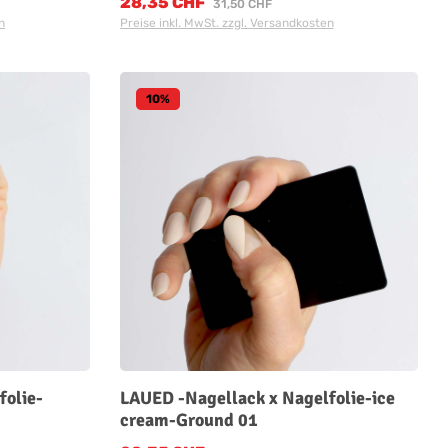
28,35 CHF
Verkaufspreis:
Regulärer Preis:
31,50 CHF
n
Preise inkl. MwSt. zzgl. Versandkosten
10
%
folie-
LAUED -Nagellack x Nagelfolie-ice
cream-Ground 01