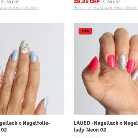
28,35 CHF
:
Verkaufspreis:
Regulärer Preis:
Regulärer Preis:
31,50 CHF
31,50 CHF
St. zzgl. Versandkosten
Preise inkl. MwSt. zzgl. Versandkoste
10
%
ellack x Nagelfolie-
LAUED -Nagellack x Nagelf
 02
lady-Neon 02