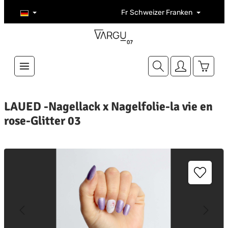
Zum Hauptinhalt springen
Fr
Schweizer Franken
Warenk
LAUED -Nagellack x Nagelfolie-la vie en
rose-Glitter 03
ildergalerie überspringen