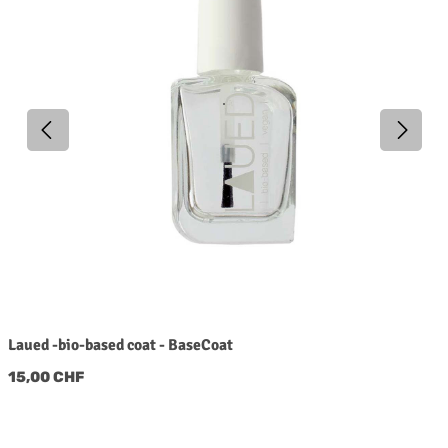
Laued -bio-based coat - BaseCoat
Regulärer Preis:
15,00 CHF