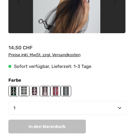
Regulärer Preis:
14,50 CHF
Preise inkl. MwSt. zzgl. Versandkosten
Sofort verfügbar, Lieferzeit: 1-3 Tage
auswählen
Farbe
Chic Camouflage
Geometric
Lost in Love
Romantic Moments
Tatoo Statement
The Sixties
Produkt Anzahl: Gib den gewünschten Wert ein od
In den Warenkorb