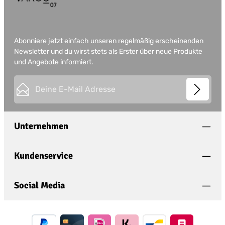
Abonniere jetzt einfach unseren regelmäßig erscheinenden
Newsletter und du wirst stets als Erster über neue Produkte
und Angebote informiert.
E-Mail-Adresse*
This site is protected by
Friendly Captcha
and its
Privacy
Datenschutz
Policy
and
Terms of Use
apply.
Die mit einem Stern (*) markierten Felder sind
Unternehmen
Ich habe die
Datenschutzbestimmungen
zur
Pflichtfelder.
Kenntnis genommen und die
AGB
gelesen und
bin mit ihnen einverstanden.
*
Kundenservice
Social Media