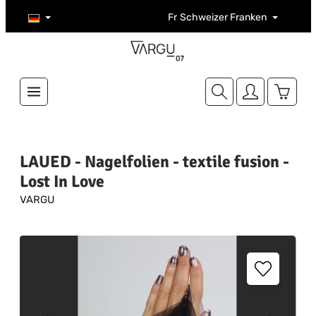
Zum Hauptinhalt springen
Fr
Schweizer Franken
Warenk
LAUED - Nagelfolien - textile fusion -
Lost In Love
VARGU
Bildergalerie überspringen