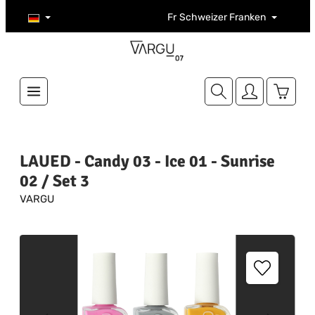
Zum Hauptinhalt springen
Fr
Schweizer Franken
Warenk
LAUED - Candy 03 - Ice 01 - Sunrise
02 / Set 3
VARGU
Bildergalerie überspringen