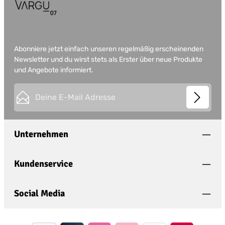
Abonniere jetzt einfach unseren regelmäßig erscheinenden
Newsletter und du wirst stets als Erster über neue Produkte
und Angebote informiert.
E-Mail-Adresse*
This site is protected by
Friendly Captcha
and its
Privacy
Datenschutz
Policy
and
Terms of Use
apply.
Die mit einem Stern (*) markierten Felder sind
Unternehmen
Ich habe die
Datenschutzbestimmungen
zur
Pflichtfelder.
Kenntnis genommen und die
AGB
gelesen und
bin mit ihnen einverstanden.
*
Kundenservice
Social Media