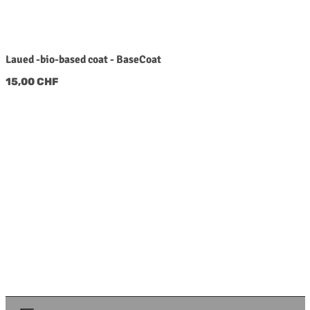
Laued -bio-based coat - BaseCoat
Regulärer Preis:
15,00 CHF