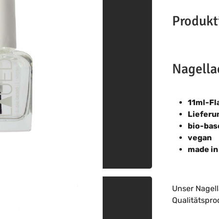
Produkt
Nagellac
11ml-Fl
Lieferu
bio-bas
vegan
made i
Unser Nagel
Qualitätspro