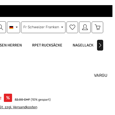
Du hast 0 Produkte auf d
Warenkorb
Fr
Schweizer Franken
SEN HERREN
RPET RUCKSÄCKE
NAGELLACK
NAGEL
VARGU
s:
%
F
Regulärer Preis:
32,00 CHF
(10% gespart)
St. zzgl. Versandkosten