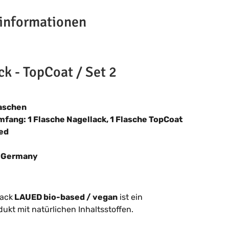
informationen
k - TopCoat / Set 2
aschen
mfang: 1 Flasche Nagellack, 1 Flasche TopCoat
ed
n Germany
lack
LAUED bio-based / vegan
ist ein
dukt mit natürlichen Inhaltsstoffen.