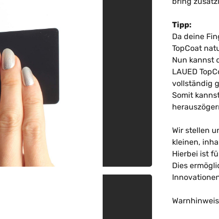
bring zusätz
Tipp:
Da deine Fin
TopCoat nat
Nun kannst 
LAUED TopCoa
vollständig 
Somit kannst
herauszöger
Wir stellen 
kleinen, inh
Hierbei ist f
Dies ermögl
Innovationen 
Warnhinweise