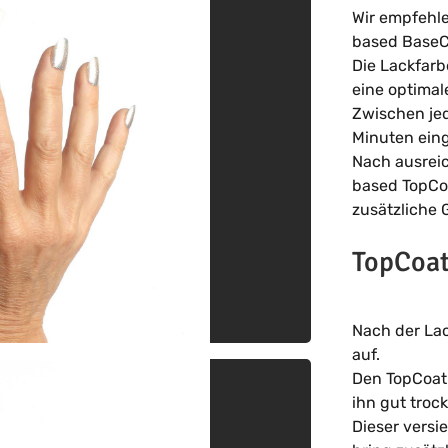
Wir empfehl
based BaseC
Die Lackfarb
eine optimal
Zwischen jed
Minuten ein
Nach ausrei
based TopCo
zusätzliche 
TopCoa
Nach der La
auf.
Den TopCoat 
ihn gut troc
Dieser versi