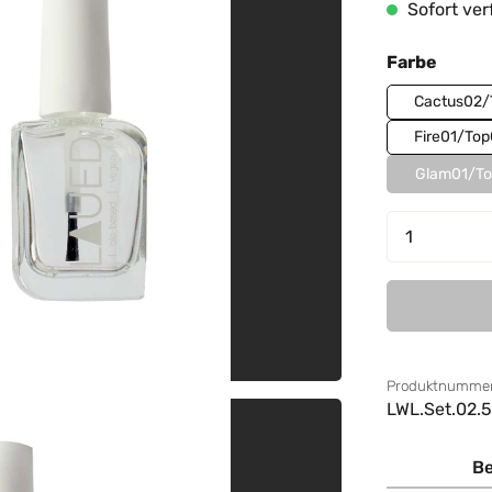
Sofort verf
auswä
Farbe
Cactus02/
Fire01/Top
Glam01/To
Produkt 
Produktnummer
LWL.Set.02.5
Be