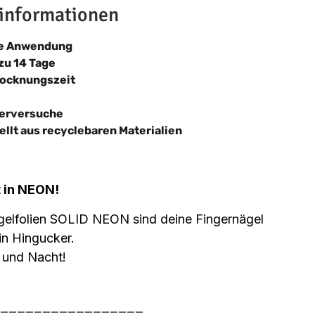
informationen
he Anwendung
 zu 14 Tage
rocknungszeit
ierversuche
ellt aus recyclebaren Materialien
t in NEON!
gelfolien SOLID NEON sind deine Fingernägel
ein Hingucker.
 und Nacht!
_________________