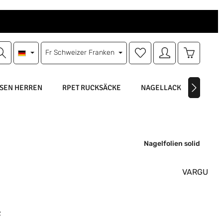
Du hast 0 Produkte auf d
Warenkorb
Fr
Schweizer Franken
SEN HERREN
RPET RUCKSÄCKE
NAGELLACK
NAGEL
Nagelfolien solid
VARGU
is:
F