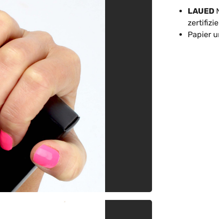
LAUED
N
zertifizi
Papier u