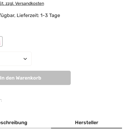
St. zzgl. Versandkosten
ügbar, Lieferzeit: 1-3 Tage
hlen
Moon
ink Panther Neon
Anzahl: Gib den gewünschten Wert ein od
In den Warenkorb
:
schreibung
Hersteller