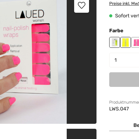
Preise inkl. Mw
Sofort verf
auswä
Farbe
Funky Neon
Neon 
P
Produkt 
Produktnummer
LWS.047
Be