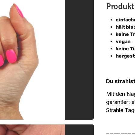
Produkt
einfac
hält bis
keine T
vegan
keine T
hergest
Du strahls
Mit den Na
garantiert 
Strahle Tag
________