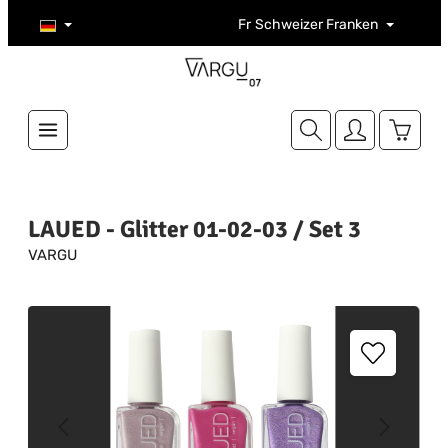
Zum Hauptinhalt springen
Fr
Schweizer Franken
Warenk
LAUED - Glitter 01-02-03 / Set 3
VARGU
Bildergalerie überspringen