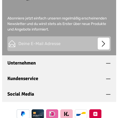
Abonniere jetzt einfach unseren regelmäßig erscheinenden
Newsletter und du wirst stets als Erster über neue Produkte
und Angebote informiert.
E-Mail-Adresse*
This site is protected by
Friendly Captcha
and its
Privacy
Datenschutz
Policy
and
Terms of Use
apply.
Die mit einem Stern (*) markierten Felder sind
Unternehmen
Ich habe die
Datenschutzbestimmungen
zur
Pflichtfelder.
Kenntnis genommen und die
AGB
gelesen und
bin mit ihnen einverstanden.
*
Kundenservice
Social Media