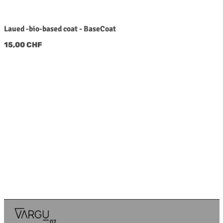
Laued -bio-based coat - BaseCoat
Regulärer Preis:
15,00 CHF