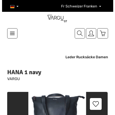
Zum Hauptinhalt springen
Fr
Schweizer Franken
Warenk
Leder Rucksäcke Damen
HANA 1 navy
VARGU
Bildergalerie überspringen