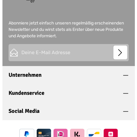
Abonniere jetzt einfach unseren regelmäßig erscheinenden
Newsletter und du wirst stets als Erster über neue Produkte
und Angebote informiert.
E-Mail-Adresse*
This site is protected by
Friendly Captcha
and its
Privacy
Datenschutz
Policy
and
Terms of Use
apply.
Die mit einem Stern (*) markierten Felder sind
Unternehmen
Ich habe die
Datenschutzbestimmungen
zur
Pflichtfelder.
Kenntnis genommen und die
AGB
gelesen und
bin mit ihnen einverstanden.
*
Kundenservice
Social Media