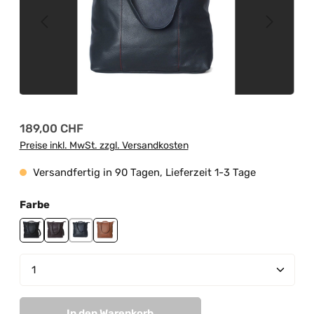
Regulärer Preis:
189,00 CHF
Preise inkl. MwSt. zzgl. Versandkosten
Versandfertig in 90 Tagen, Lieferzeit 1-3 Tage
auswählen
Farbe
black
burgundy
navy
tan
Produkt Anzahl: Gib den gewünschten Wert ein od
In den Warenkorb