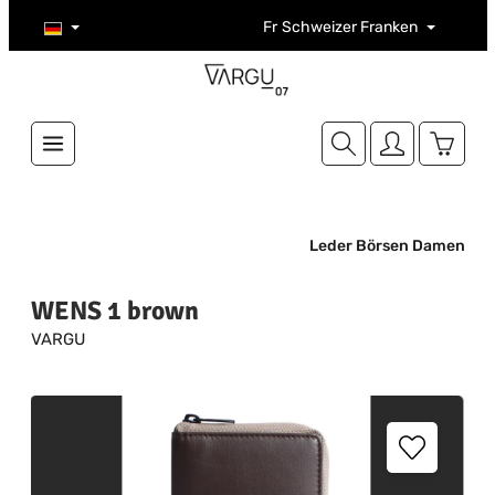
Zum Hauptinhalt springen
Fr
Schweizer Franken
Warenk
Leder Börsen Damen
WENS 1 brown
VARGU
Bildergalerie überspringen