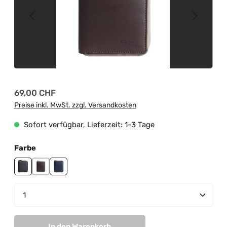
Regulärer Preis:
69,00 CHF
Preise inkl. MwSt. zzgl. Versandkosten
Sofort verfügbar, Lieferzeit: 1-3 Tage
auswählen
Farbe
black
brown
navy
Produkt Anzahl: Gib den gewünschten Wert ein od
In den Warenkorb