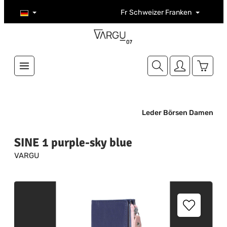
Zum Hauptinhalt springen
Fr
Schweizer Franken
Warenk
Leder Börsen Damen
SINE 1 purple-sky blue
VARGU
Bildergalerie überspringen