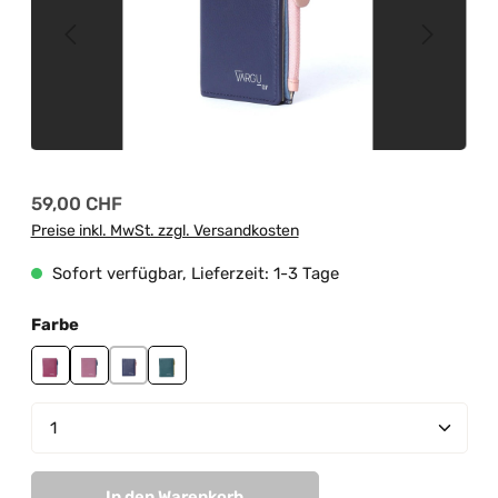
Regulärer Preis:
59,00 CHF
Preise inkl. MwSt. zzgl. Versandkosten
Sofort verfügbar, Lieferzeit: 1-3 Tage
auswählen
Farbe
cranberry-mauve
mauve-sage green
purple-sky blue
teal green-sage green
Produkt Anzahl: Gib den gewünschten Wert ein od
In den Warenkorb