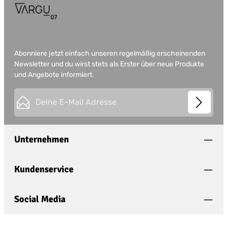
Abonniere jetzt einfach unseren regelmäßig erscheinenden
Newsletter und du wirst stets als Erster über neue Produkte
und Angebote informiert.
E-Mail-Adresse*
This site is protected by
Friendly Captcha
and its
Privacy
Datenschutz
Policy
and
Terms of Use
apply.
Die mit einem Stern (*) markierten Felder sind
Unternehmen
Ich habe die
Datenschutzbestimmungen
zur
Pflichtfelder.
Kenntnis genommen und die
AGB
gelesen und
bin mit ihnen einverstanden.
*
Kundenservice
Social Media