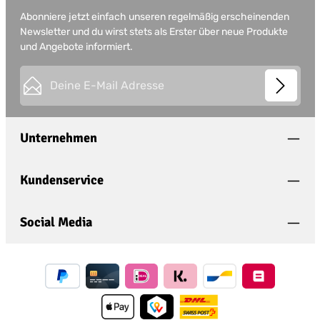
Abonniere jetzt einfach unseren regelmäßig erscheinenden
Newsletter und du wirst stets als Erster über neue Produkte
und Angebote informiert.
E-Mail-Adresse*
This site is protected by
Friendly Captcha
and its
Privacy
Datenschutz
Policy
and
Terms of Use
apply.
Die mit einem Stern (*) markierten Felder sind
Unternehmen
Ich habe die
Datenschutzbestimmungen
zur
Pflichtfelder.
Kenntnis genommen und die
AGB
gelesen und
bin mit ihnen einverstanden.
*
Kundenservice
Social Media