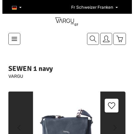
Zum Hauptinhalt springen
Fr
Schweizer Franken
Warenk
SEWEN 1 navy
VARGU
Bildergalerie überspringen