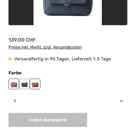
Regulärer Preis:
139,00 CHF
Preise inkl. MwSt. zzgl. Versandkosten
Versandfertig in 90 Tagen, Lieferzeit 1-3 Tage
auswählen
Farbe
mauve
navy
tan
Produkt Anzahl: Gib den gewünschten Wert ein od
In den Warenkorb