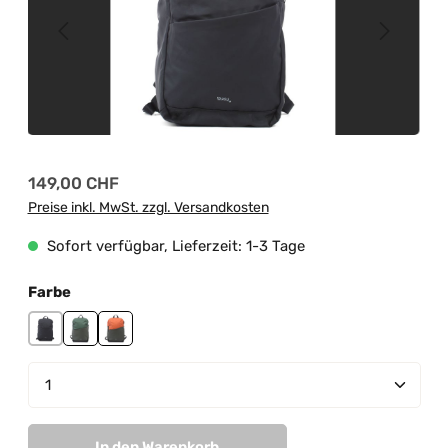
Regulärer Preis:
149,00 CHF
Preise inkl. MwSt. zzgl. Versandkosten
Sofort verfügbar, Lieferzeit: 1-3 Tage
auswählen
Farbe
black
olive-dark green
olive-orange
Produkt Anzahl: Gib den gewünschten Wert ein od
In den Warenkorb