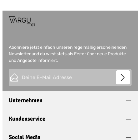
Abonniere jetzt einfach unseren regelmäßig erscheinenden
Newsletter und du wirst stets als Erster über neue Produkte
und Angebote informiert.
E-Mail-Adresse*
This site is protected by
Friendly Captcha
and its
Privacy
Datenschutz
Policy
and
Terms of Use
apply.
Die mit einem Stern (*) markierten Felder sind
Unternehmen
Ich habe die
Datenschutzbestimmungen
zur
Pflichtfelder.
Kenntnis genommen und die
AGB
gelesen und
bin mit ihnen einverstanden.
*
Kundenservice
Social Media