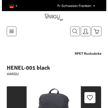
Zum Hauptinhalt springen
Fr
Schweizer Franken
Warenk
RPET Rucksäcke
HENEL-001 black
VARGU
Bildergalerie überspringen