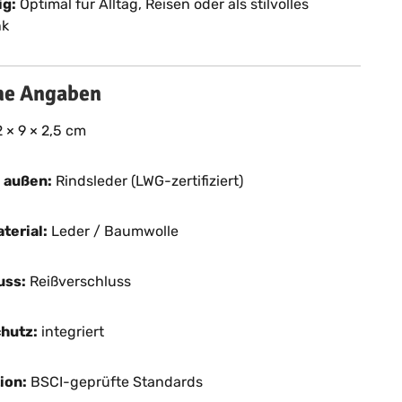
ig:
Optimal für Alltag, Reisen oder als stilvolles
nk
he Angaben
 × 9 × 2,5 cm
l außen:
Rindsleder (LWG-zertifiziert)
terial:
Leder / Baumwolle
uss:
Reißverschluss
hutz:
integriert
ion:
BSCI-geprüfte Standards