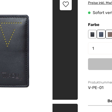
Preise inkl. Mw
Sofort verf
auswä
Farbe
black
navy
t
Produkt 
Produktnummer
V-PE-01
Be