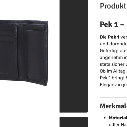
Produkt
Pek 1 – 
Die
Pek 1
ver
und durchdac
Gefertigt aus
angenehm in 
stets sicher 
Ob im Alltag
Pek 1 bringt
Eleganz in 
Merkmale
Material
edler Ha