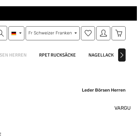
Du hast 0 Produkte auf d
Warenkorb
Fr
Schweizer Franken
SEN HERREN
RPET RUCKSÄCKE
NAGELLACK
NAGEL
Leder Börsen Herren
VARGU
is:
F