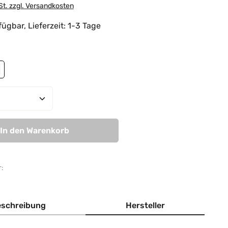
St. zzgl. Versandkosten
ügbar, Lieferzeit: 1-3 Tage
hlen
aupe
Anzahl: Gib den gewünschten Wert ein od
In den Warenkorb
:
schreibung
Hersteller