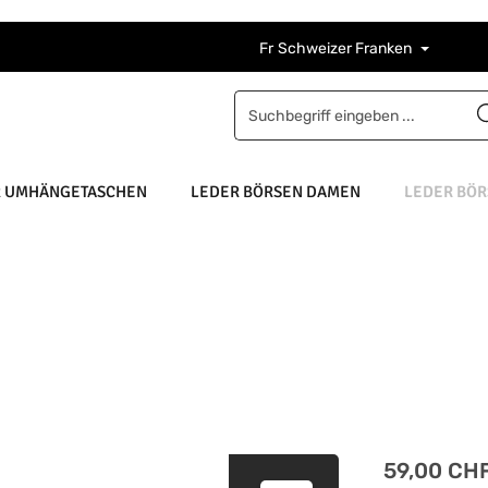
Fr
Schweizer Franken
R UMHÄNGETASCHEN
LEDER BÖRSEN DAMEN
LEDER BÖR
Regulärer Pre
59,00 CH