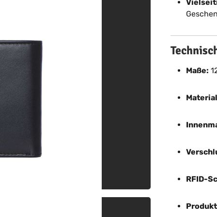
Vielseit
Gesche
Technisc
Maße:
12
Materia
Innenma
Verschl
RFID-Sc
Produkt