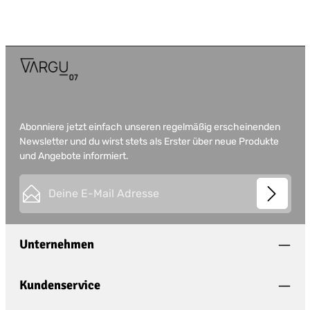
Abonniere jetzt einfach unseren regelmäßig erscheinenden
Newsletter und du wirst stets als Erster über neue Produkte
und Angebote informiert.
E-Mail-Adresse*
This site is protected by
Friendly Captcha
and its
Privacy
Datenschutz
Policy
and
Terms of Use
apply.
Die mit einem Stern (*) markierten Felder sind
Unternehmen
Ich habe die
Datenschutzbestimmungen
zur
Pflichtfelder.
Kenntnis genommen und die
AGB
gelesen und
bin mit ihnen einverstanden.
*
Kundenservice