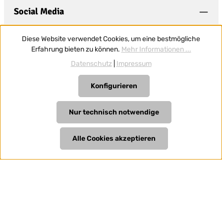
Social Media
Diese Website verwendet Cookies, um eine bestmögliche
Erfahrung bieten zu können.
Mehr Informationen ...
Datenschutz
|
Impressum
Konfigurieren
Vertrag widerrufen
Nur technisch notwendige
Alle Preise inkl. gesetzl. Mehrwertsteuer zzgl.
Versandkosten
und ggf. Nachnahmegebühren, wenn nicht anders
Alle Cookies akzeptieren
angegeben.