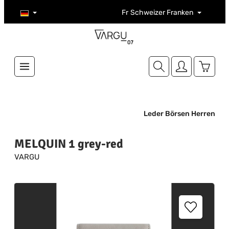
Zum Hauptinhalt springen
Fr
Schweizer Franken
Warenk
Leder Börsen Herren
MELQUIN 1 grey-red
VARGU
Bildergalerie überspringen