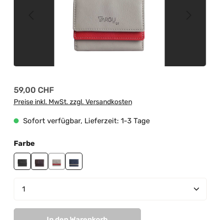
Regulärer Preis:
59,00 CHF
Preise inkl. MwSt. zzgl. Versandkosten
Sofort verfügbar, Lieferzeit: 1-3 Tage
auswählen
Farbe
black
brown
grey-red
navy-grey
Produkt Anzahl: Gib den gewünschten Wert ein od
In den Warenkorb