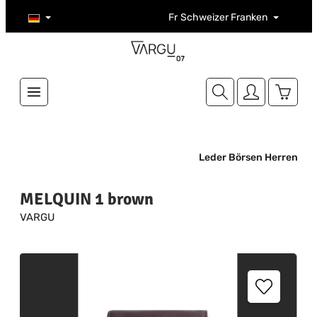
Zum Hauptinhalt springen
Fr
Schweizer Franken
Warenk
Leder Börsen Herren
MELQUIN 1 brown
VARGU
Bildergalerie überspringen