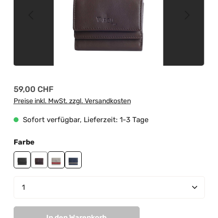
Regulärer Preis:
59,00 CHF
Preise inkl. MwSt. zzgl. Versandkosten
Sofort verfügbar, Lieferzeit: 1-3 Tage
auswählen
Farbe
black
brown
grey-red
navy-grey
Produkt Anzahl: Gib den gewünschten Wert ein od
In den Warenkorb