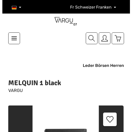
Zum Hauptinhalt springen
Fr
Schweizer Franken
Warenk
Leder Börsen Herren
MELQUIN 1 black
VARGU
Bildergalerie überspringen