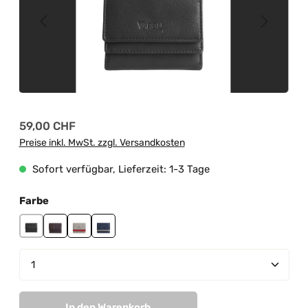
Regulärer Preis:
59,00 CHF
Preise inkl. MwSt. zzgl. Versandkosten
Sofort verfügbar, Lieferzeit: 1-3 Tage
auswählen
Farbe
black
brown
grey-red
navy-grey
Produkt Anzahl: Gib den gewünschten Wert ein od
In den Warenkorb