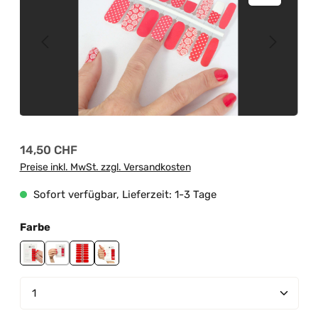
Regulärer Preis:
14,50 CHF
Preise inkl. MwSt. zzgl. Versandkosten
Sofort verfügbar, Lieferzeit: 1-3 Tage
auswählen
Farbe
Fire Rose
Lipstick Kiss
Red Treasure
Secret Love
Produkt Anzahl: Gib den gewünschten Wert ein od