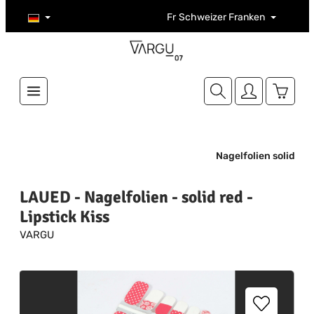
Zum Hauptinhalt springen
Fr
Schweizer Franken
Warenk
Nagelfolien solid
LAUED - Nagelfolien - solid red -
Lipstick Kiss
VARGU
Bildergalerie überspringen