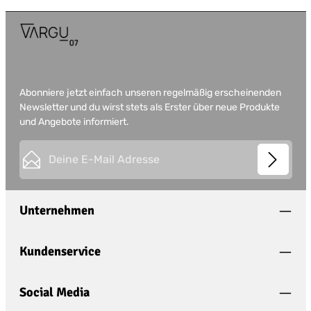
Abonniere jetzt einfach unseren regelmäßig erscheinenden
Newsletter und du wirst stets als Erster über neue Produkte
und Angebote informiert.
E-Mail-Adresse*
Datenschutz
Die mit einem Stern (*) markierten Felder sind
Unternehmen
Ich habe die
Datenschutzbestimmungen
zur
Pflichtfelder.
Friendly Captcha
Kenntnis genommen und die
AGB
gelesen und
This site is protected by
Friendly Captcha
and its
Privacy
bin mit ihnen einverstanden.
*
Kundenservice
Policy
and
Terms of Use
apply.
Social Media