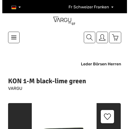
Zum Hauptinhalt springen
Fr
Schweizer Franken
Warenk
Leder Börsen Herren
KON 1-M black-lime green
VARGU
Bildergalerie überspringen