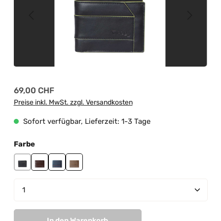
Regulärer Preis:
69,00 CHF
Preise inkl. MwSt. zzgl. Versandkosten
Sofort verfügbar, Lieferzeit: 1-3 Tage
auswählen
Farbe
black-lime green
brown-sky blue
navy-red
taupe-sky blue
Produkt Anzahl: Gib den gewünschten Wert ein od
In den Warenkorb