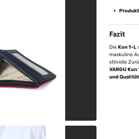
Produkt
Fazit
Die
Kon 1-L
s
maskuline Au
stilvolle Zur
VARGU Kon 1
und Qualität