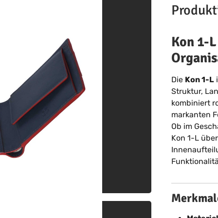
Produkt
Kon 1-L
Organis
Die
Kon 1-L
i
Struktur, La
kombiniert ro
markanten F
Ob im Geschä
Kon 1-L überz
Innenaufteil
Funktionalitä
Merkmale