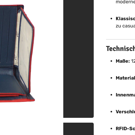
moderne
Klassisc
zu casua
Technisc
Maße:
12
Materia
Innenma
Verschl
RFID-Sc