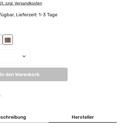
St. zzgl. Versandkosten
ügbar, Lieferzeit: 1-3 Tage
hlen
reen
sky blue
avy-red
taupe-sky blue
Anzahl: Gib den gewünschten Wert ein od
In den Warenkorb
:
schreibung
Hersteller