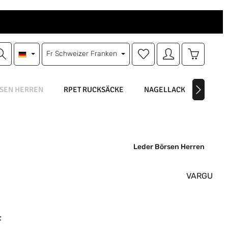
Du hast 0 Produkte auf d
Warenkorb
Fr
Schweizer Franken
SEN HERREN
RPET RUCKSÄCKE
NAGELLACK
NAGEL
Leder Börsen Herren
VARGU
is:
F