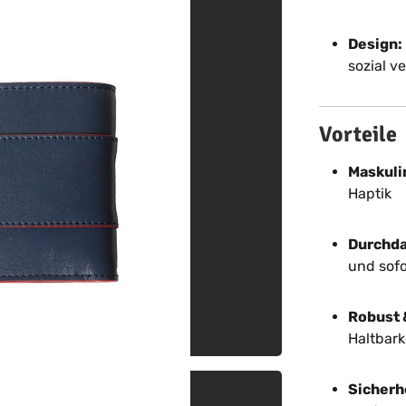
Design:
sozial v
Vorteile
Maskuli
Haptik
Durchda
und sofor
Robust 
Haltbark
Sicherhe