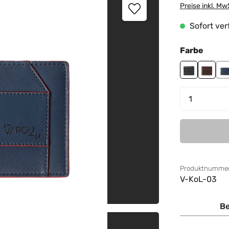
Preise inkl. Mw
Sofort verf
auswä
Farbe
black-lime g
brown-
n
Produkt 
Produktnummer
V-KoL-03
Be