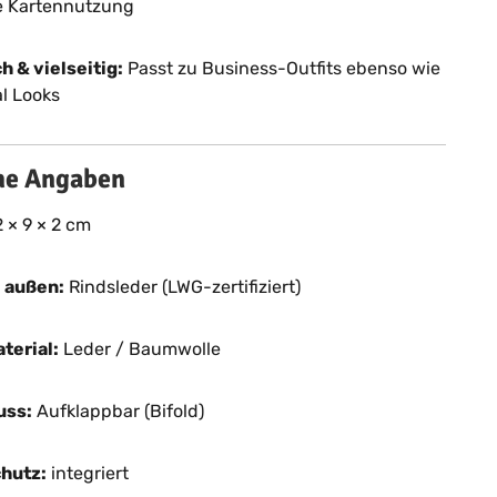
 Kartennutzung
h & vielseitig:
Passt zu Business-Outfits ebenso wie
l Looks
he Angaben
 × 9 × 2 cm
l außen:
Rindsleder (LWG-zertifiziert)
terial:
Leder / Baumwolle
uss:
Aufklappbar (Bifold)
hutz:
integriert