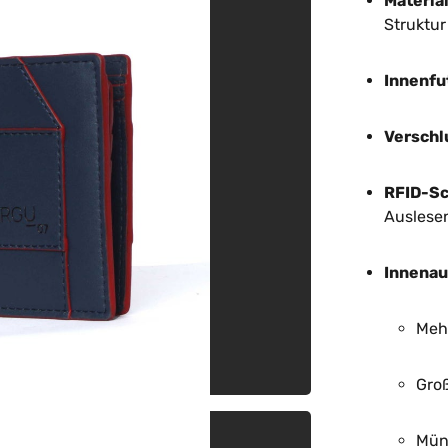
Material
Struktur
Innenfu
Verschl
RFID-Sc
Auslesen
Innenau
Meh
Gro
Mün