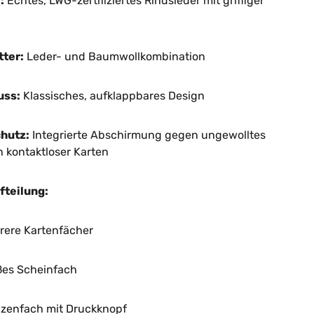
:
Echtes, LWG-zertifiziertes Rindsleder mit griffiger
tter:
Leder- und Baumwollkombination
uss:
Klassisches, aufklappbares Design
hutz:
Integrierte Abschirmung gegen ungewolltes
 kontaktloser Karten
fteilung:
rere Kartenfächer
ßes Scheinfach
zenfach mit Druckknopf