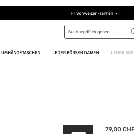
Fr
Schweizer Franken
R UMHÄNGETASCHEN
LEDER BÖRSEN DAMEN
LEDER BÖR
Regulärer Pre
79,00 CH