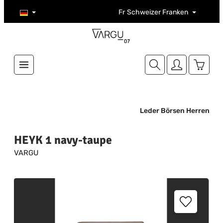
Zum Hauptinhalt springen
Fr
Schweizer Franken
Warenk
Leder Börsen Herren
HEYK 1 navy-taupe
VARGU
Bildergalerie überspringen