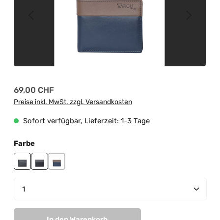
Regulärer Preis:
69,00 CHF
Preise inkl. MwSt. zzgl. Versandkosten
Sofort verfügbar, Lieferzeit: 1-3 Tage
auswählen
Farbe
black
black-grey
navy-taupe
Produkt Anzahl: Gib den gewünschten Wert ein od
In den Warenkorb