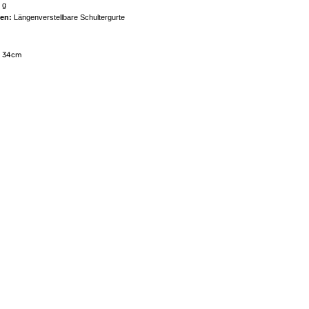
 g
nen:
Längenverstellbare Schultergurte
X 34cm