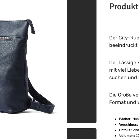
Produkt
Der City-Ru
beeindruckt
Der Lässige 
mit viel Lieb
suchen und 
Die Größe vo
Format und v
Fächer:
Hand
Verschluss:
Details
:Schn
V
olumen:
12