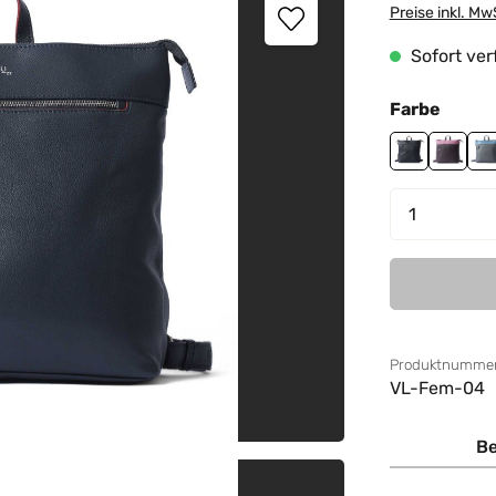
Preise inkl. Mw
Sofort verf
auswä
Farbe
black
burgu
g
Produkt 
Produktnummer
VL-Fem-04
Be