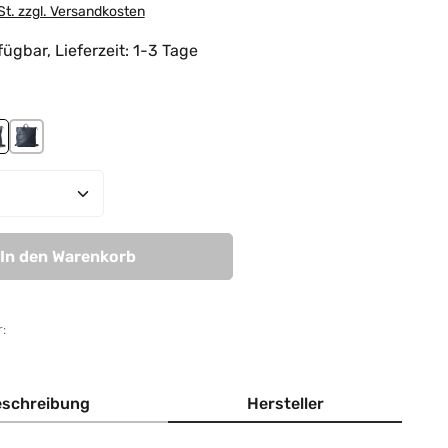
St. zzgl. Versandkosten
ügbar, Lieferzeit: 1-3 Tage
hlen
ndy-mauve
rey-sky blue
navy
Anzahl: Gib den gewünschten Wert ein od
In den Warenkorb
:
schreibung
Hersteller