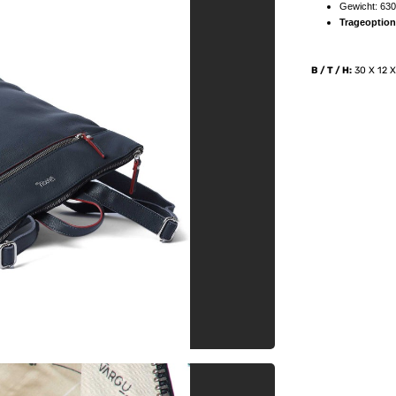
Gewicht: 630
Trageoptio
B / T / H:
30 X 12 