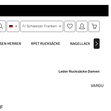
Du hast 0 Produkte auf d
Warenkorb
Fr
Schweizer Franken
SEN HERREN
RPET RUCKSÄCKE
NAGELLACK
NAGEL
Leder Rucksäcke Damen
VARGU
is:
HF