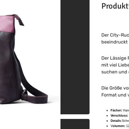
Produkt
Der City-Ru
beeindruckt
Der Lässige 
mit viel Lieb
suchen und 
Die Größe vo
Format und v
Fächer:
Hand
Verschluss:
Details
:Schn
V
olumen:
12