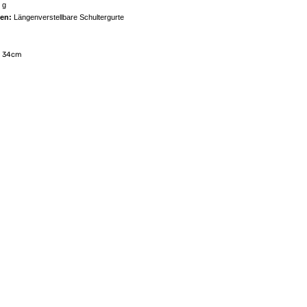
 g
nen:
Längenverstellbare Schultergurte
X 34cm