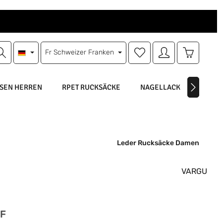
Du hast 0 Produkte auf d
Warenkorb
Fr
Schweizer Franken
SEN HERREN
RPET RUCKSÄCKE
NAGELLACK
NAGEL
Leder Rucksäcke Damen
VARGU
is:
HF