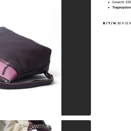
Gewicht: 630
Trageoptio
B / T / H:
30 X 12 