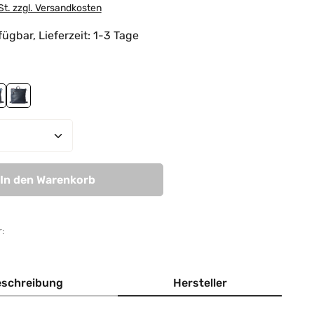
St. zzgl. Versandkosten
ügbar, Lieferzeit: 1-3 Tage
hlen
ndy-mauve
rey-sky blue
navy
Anzahl: Gib den gewünschten Wert ein od
In den Warenkorb
:
schreibung
Hersteller