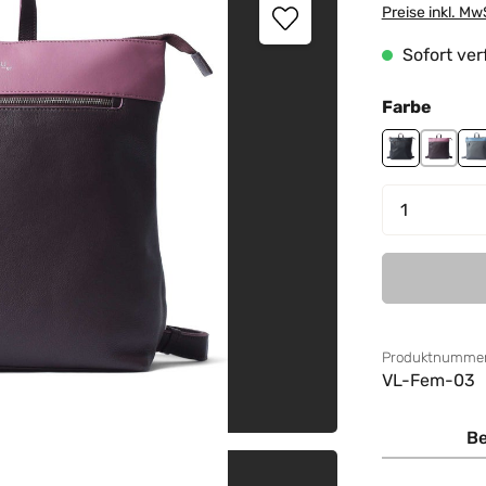
Preise inkl. Mw
Sofort verf
auswä
Farbe
black
burgu
g
Produkt 
Produktnummer
VL-Fem-03
Be