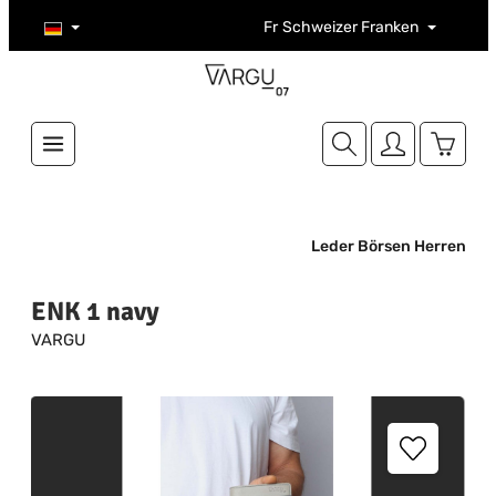
Zum Hauptinhalt springen
Fr
Schweizer Franken
Warenk
Leder Börsen Herren
ENK 1 navy
VARGU
Bildergalerie überspringen