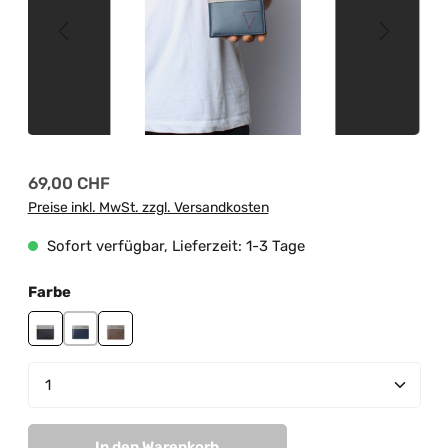
Regulärer Preis:
69,00 CHF
Preise inkl. MwSt. zzgl. Versandkosten
Sofort verfügbar, Lieferzeit: 1-3 Tage
auswählen
Farbe
black
navy
taupe
Produkt Anzahl: Gib den gewünschten Wert ein od
In den Warenkorb