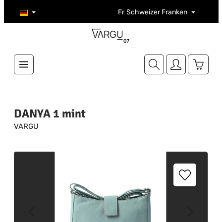
Zum Hauptinhalt springen
Fr
Schweizer Franken
Warenk
DANYA 1 mint
VARGU
Bildergalerie überspringen