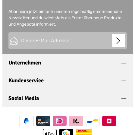
Abonniere jetzt einfach unseren regelmäßig erscheinenden
Newsletter und du wirst stets als Erster über neue Produkte
und Angebote informiert.
E-Mail-Adresse*
This site is protected by
Friendly Captcha
and its
Privacy
Datenschutz
Policy
and
Terms of Use
apply.
Die mit einem Stern (*) markierten Felder sind
Unternehmen
Ich habe die
Datenschutzbestimmungen
zur
Pflichtfelder.
Kenntnis genommen und die
AGB
gelesen und
bin mit ihnen einverstanden.
*
Kundenservice
Social Media