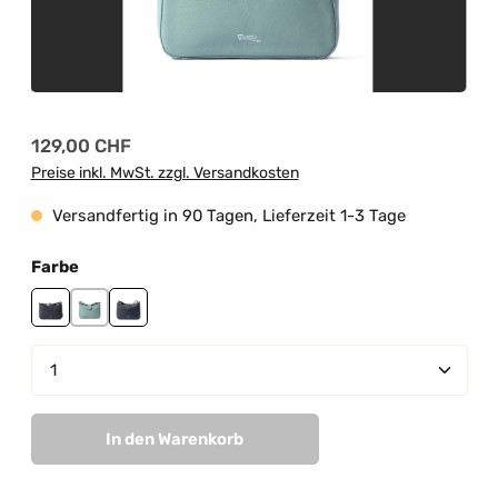
Regulärer Preis:
129,00 CHF
Preise inkl. MwSt. zzgl. Versandkosten
Versandfertig in 90 Tagen, Lieferzeit 1-3 Tage
auswählen
Farbe
black
mint
navy
Produkt Anzahl: Gib den gewünschten Wert ein od
In den Warenkorb