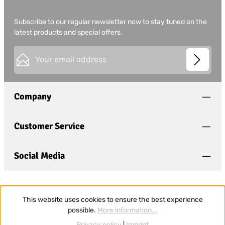
Subscribe to our regular newsletter now to stay tuned on the
latest products and special offers.
Email address*
This site is protected by
Friendly Captcha
and its
Privacy
Privacy
Policy
and
Terms of Use
apply.
Fields marked with asterisks (*) are required.
Company
I have acknowledged the
privacy policy
and have
read and agree to the
general terms and conditions
.
*
Customer Service
Social Media
This website uses cookies to ensure the best experience
possible.
More information...
Privacy policy
|
Imprint