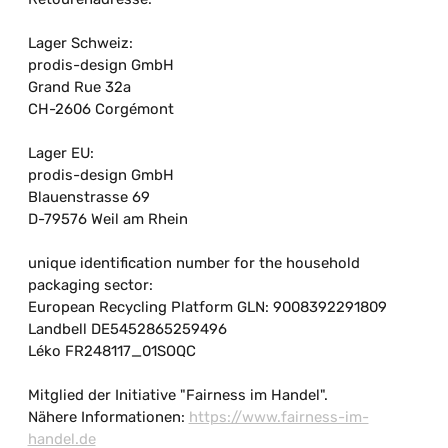
Lager Schweiz:
prodis-design GmbH
Grand Rue 32a
CH-2606 Corgémont
Lager EU:
prodis-design GmbH
Blauenstrasse 69
D-79576 Weil am Rhein
unique identification number for the household
packaging sector:
European Recycling Platform GLN: 9008392291809
Landbell DE5452865259496
Léko FR248117_01SOQC
Mitglied der Initiative "Fairness im Handel".
Nähere Informationen:
https://www.fairness-im-
handel.de